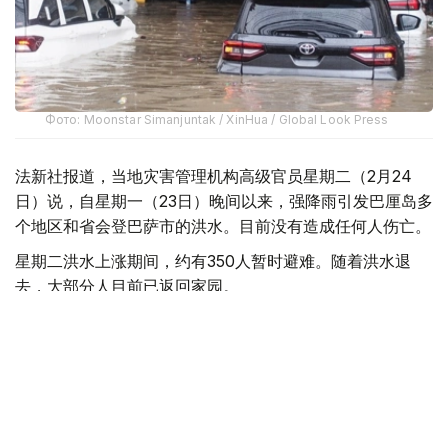
Фото: Moonstar Simanjuntak / XinHua / Global Look Press
法新社报道，当地灾害管理机构高级官员星期二（2月24
日）说，自星期一（23日）晚间以来，强降雨引发巴厘岛多
个地区和省会登巴萨市的洪水。目前没有造成任何人伤亡。
星期二洪水上涨期间，约有350人暂时避难。随着洪水退
去，大部分人目前已返回家园。
其中，洪水淹没巴东区的咖啡馆和加油站等设施，迫使一些
游客乘坐橡皮艇撤离。
28岁的墨西哥公民帕拉西奥斯说：“我们来这里是为了参观
巴厘岛动物园……我们原本想去看大象，但由于洪水泛滥，
我们没能去成。”