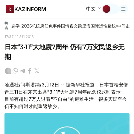
中文
KAZINFORM
热
选举-2026
总统府
任免
事件
国情咨文
跨里海国际运输路线/中间走
点:
17:37, 12 3月 2018
日本“3·11”大地震7周年 仍有7万灾民返乡无
期
哈通社/阿斯塔纳/3月12日 -- 据新华社报道，日本首相安倍
晋三11日在东京出席"3·11"大地震7周年纪念仪式时表示，
目前有超过7万人过着"不自由"的避难生活，很多灾民至今
仍不知何时才能重返故乡。