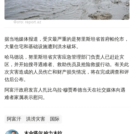
Фото: report.az
据当地媒体报道，受灾最严重的是努里斯坦省首府帕伦市，
大量住宅和基础设施遭到洪水破坏。
哈马德说，努里斯坦省灾害应急管理部门负责人已赶赴灾
区，并开始搜寻遇难者、救助伤员及抢险救援行动。有关此
次灾害造成的人员伤亡和财产损失情况，将在完成调查和评
估后公布。
阿富汗政府发言人扎比乌拉·穆贾希德当天在社交媒体向遇
难者家属表示慰问。
阿富汗
洪涝灾害
国际
木合塔尔 哈力木拉