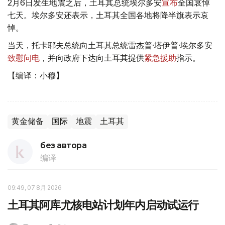
2月6日发生地震之后，土耳其总统埃尔多安
宣布
全国哀悼
七天。埃尔多安还表示，土耳其全国各地将降半旗表示哀
悼。
当天，托卡耶夫总统向土耳其总统雷杰普·塔伊普·埃尔多安
致慰问电
，并向政府下达向土耳其提供
紧急援助
指示。
【编译：小穆】
黄金储备
国际
地震
土耳其
без автора
编译
09:49, 07 8月 2026
土耳其阿库尤核电站计划年内启动试运行