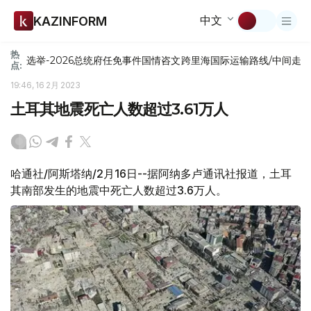
中文
KAZINFORM
热
选举-2026
总统府
任免
事件
国情咨文
跨里海国际运输路线/中间走
点:
19:46, 16 2月 2023
土耳其地震死亡人数超过3.61万人
哈通社/阿斯塔纳/2月16日--据阿纳多卢通讯社报道，土耳
其南部发生的地震中死亡人数超过3.6万人。