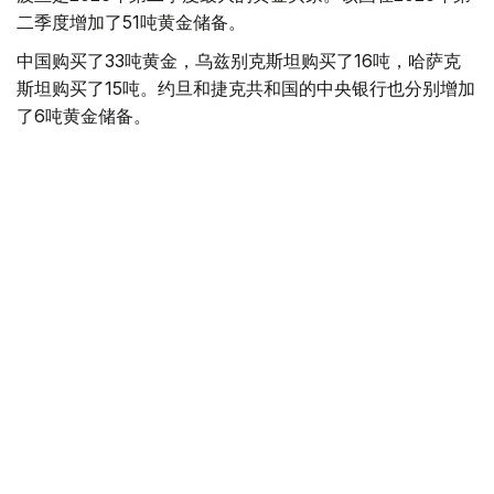
二季度增加了51吨黄金储备。
中国购买了33吨黄金，乌兹别克斯坦购买了16吨，哈萨克
斯坦购买了15吨。约旦和捷克共和国的中央银行也分别增加
了6吨黄金储备。
全球各国央行在第二季度共购买了约289吨黄金，比2025年
同期增长了62%。去年同期，黄金购买量约为178吨。
世界黄金协会称，黄金需求的增长受到地缘政治不确定性、
本季度贵金属价格下跌，以及各国寻求国际储备多元化等因
素的影响。
根据该协会进行的一项调查，89%的央行行长预计未来一
年全球黄金储备量将会增加。45%的受访者表示，他们的
国家计划增加黄金储备。
黄金储备
哈萨克斯坦
经济
央行
金融