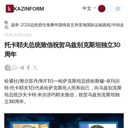
中文
KAZINFORM
热
选举-2026
总统府
任免
事件
国情咨文
跨里海国际运输路线/中间走
点:
17:41, 01 9月 2021
托卡耶夫总统致信祝贺乌兹别克斯坦独立30
周年
哈通社/努尔苏丹/9月1日—哈萨克斯坦总统哈斯穆-卓玛尔
特·托卡耶夫1日代表哈萨克斯坦人民和自己，向乌兹别克斯
坦总统沙夫卡特·米尔济约耶夫致信，祝贺乌兹别克斯坦独
立30周年。