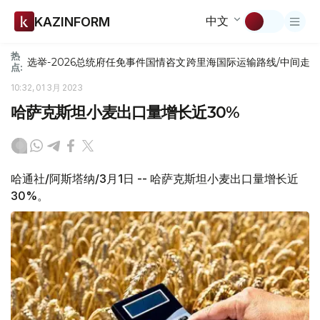
中文
KAZINFORM
热
选举-2026
总统府
任免
事件
国情咨文
跨里海国际运输路线/中间走
点:
10:32, 01 3月 2023
哈萨克斯坦小麦出口量增长近30%
哈通社/阿斯塔纳/3月1日 -- 哈萨克斯坦小麦出口量增长近
30%。