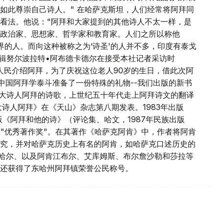
如此尊崇自己诗人。" 在哈萨克斯坦，人们经常将阿拜同
看法。他说："阿拜和大家提到的其他诗人不太一样，是
政治家、思想家、哲学家和教育家。人们之所以称他
界的人。而向这种被称之为‘诗圣'的人并不多，印度有泰戈
编辑努尔波拉特•阿布德卡德尔在接受本社记者采访时
人民介绍阿拜，为了庆祝这位老人90岁的生日，借此次阿
中国阿拜学泰斗准备了一份特殊的礼物--我们出版的新书
伟大诗人阿拜的诗歌，上世纪五十年代走上阿拜诗文的翻译
大诗人阿拜》在《天山》杂志第八期发表。1983年出版
版《阿拜和他的诗》（评论集、哈文，1987年民族出版
研究"优秀著作奖"。在其著作《哈萨克阿肯》中，作者将阿肯
究，并对哈萨克历史上有名的阿肯，如哈萨克口述历史的
布哈尔、以及阿肯江布尔、艾库姆斯、布尔詹沙勒和莎拉等
还获得了东哈州阿拜镇荣誉公民称号。