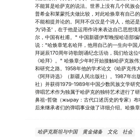
不能算是哈萨克的说法。世界上没有几个民族会
普希金和莱蒙托夫做比较，对此哈焕章有自己的
不能相提并论的。阿拜不仅仅是个诗人，他还是
为‘诗圣'，在于他是运用作诗来表达自己思想境
尔，中国有杜甫。" 中国新疆伊犁晚报哈语部
说："哈焕章笔名哈拜，他用自己的一生向中国
拜诞辰170周年诗歌朗诵纪念活动，我们给这位
《哈拜》。" 哈焕章少年时开始接触哈萨克族
和研究之路。1958年他的学术论文《哈萨克伟
《阿拜诗选》（新疆人民出版社）。1987年出
社）并获得1979-1989年中国少数民族文学
弹唱艺术作为独属于哈萨克的独特艺术进行了研
鼻祖-哲饶（жырау：古代口述历史的专家）
后来继承者们的弹唱事业做了详细介绍。哈焕章
哈萨克斯坦与中国
黄金储备
文化
社会