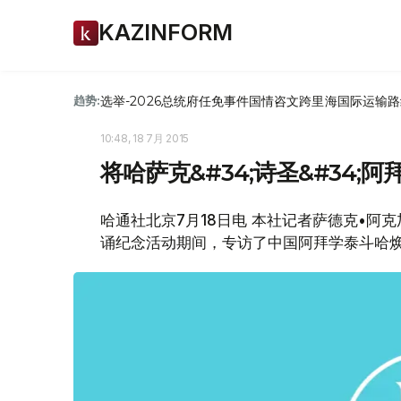
KAZINFORM
选举-2026
总统府
任免
事件
国情咨文
跨里海国际运输路
趋势:
10:48, 18 7月 2015
将哈萨克&#34;诗圣&#34
哈通社北京7月18日电 本社记者萨德克•阿
诵纪念活动期间，专访了中国阿拜学泰斗哈