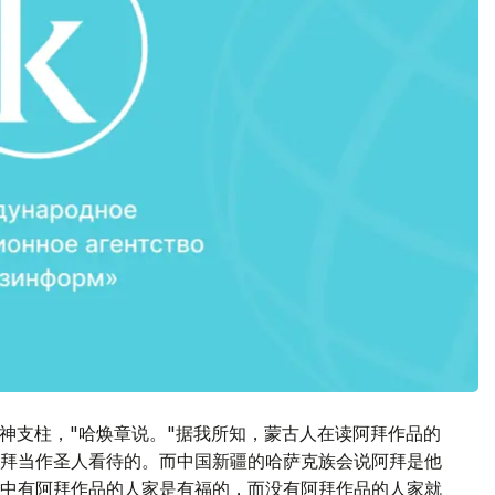
的精神支柱，"哈焕章说。"据我所知，蒙古人在读阿拜作品的
拜当作圣人看待的。而中国新疆的哈萨克族会说阿拜是他
中有阿拜作品的人家是有福的，而没有阿拜作品的人家就