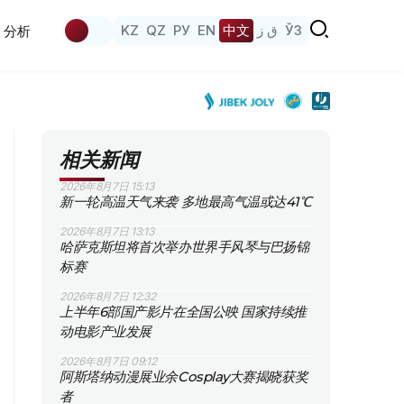
KZ
QZ
РУ
EN
中文
ق ز
ЎЗ
分析
相关新闻
2026年8月7日 15:13
新一轮高温天气来袭 多地最高气温或达41℃
2026年8月7日 13:13
哈萨克斯坦将首次举办世界手风琴与巴扬锦
标赛
2026年8月7日 12:32
上半年6部国产影片在全国公映 国家持续推
动电影产业发展
2026年8月7日 09:12
阿斯塔纳动漫展业余Cosplay大赛揭晓获奖
者