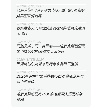
2026年8月6日 21:49
哈萨克斯坦7月劳动力市场活跃 飞行员和空
姐期望薪资最高
2026年8月6日 13:11
首架载客无人驾驶航空器在阿斯塔纳完成演
示飞行
2026年8月6日 10:11
同胞兄弟，同一身军装——哈萨克斯坦国民
警卫队约40对双胞胎并肩服役
2026年8月5日 22:24
巴甫洛达尔州迎来近两年来首组三胞胎
2026年8月5日 18:51
2026年列格坦繁荣指数公布 哈萨克斯坦位
居中亚首位
2026年8月5日 15:08
哈萨克斯坦已有1300余名服刑人员因特赦
获释