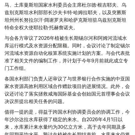
马、土库曼斯坦国家水利委员会主席杜尔德·根吉耶夫、乌
兹别克斯坦水利部部长沙夫卡特·哈姆拉耶夫，以及突厥斯
坦州州长努拉尔汗·阔谢罗夫和哈萨克斯坦驻乌兹别克斯坦
特命全权大使耶拉勒·托赫詹诺夫。
与会各方审议了2026年植被生长期锡尔河和阿姆河流域水
库运行模式及水资源分配限额。同时，会议讨论了制定锡尔
河流域水资源自动化核算系统实施计划的方案。与会代表批
准了相关文件的编制工作，并计划于今年9月前就此成立专
门工作组。
各国水利部门负责人还审议了与世界银行合作实施的中亚国
家水资源高效利用区域合作赠款项目的进展情况。此外，会
议还讨论了落实拯救咸海国际基金会创始国元首理事会会议
决议所提出相关任务的问题。
值得一提的是，得益于跨国水利协调委员会的协调工作，今
年沙尔达拉水库获得了稳定的来水。自2026年4月1日以
来，水库累计来水量约为30亿立方米，高于去年同期及多
年同期平均水平。预计在植被生长期结束前，水库来水仍将