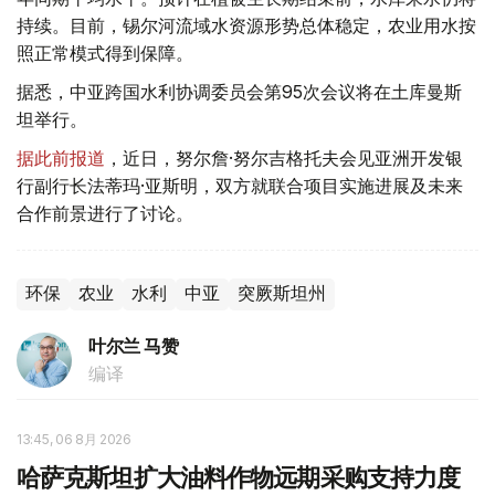
持续。目前，锡尔河流域水资源形势总体稳定，农业用水按
照正常模式得到保障。
据悉，中亚跨国水利协调委员会第95次会议将在土库曼斯
坦举行。
据此前报道
，近日，努尔詹·努尔吉格托夫会见亚洲开发银
行副行长法蒂玛·亚斯明，双方就联合项目实施进展及未来
合作前景进行了讨论。
环保
农业
水利
中亚
突厥斯坦州
叶尔兰 马赞
编译
13:45, 06 8月 2026
哈萨克斯坦扩大油料作物远期采购支持力度