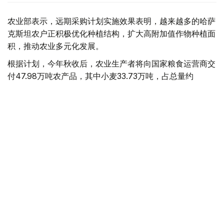
农业部表示，远期采购计划实施效果表明，越来越多的哈萨
克斯坦农户正积极优化种植结构，扩大高附加值作物种植面
积，推动农业多元化发展。
根据计划，今年秋收后，农业生产者将向国家粮食运营商交
付47.98万吨农产品，其中小麦33.73万吨，占总量约
70%；其余为油用亚麻、大麦、葵花籽、油菜籽和玉米等
作物。
2026年春播期间，葵花籽种植规模进一步扩大。去年远期
采购合同支持采购葵花籽1.99万吨，今年已增至3.78万吨，
接近翻番。
从地区来看，传统粮食主产区仍将承担主要供应任务。其
中：
库斯塔奈州供应22.86万吨粮食和油料作物；
北哈萨克斯坦州供应16.2万吨；