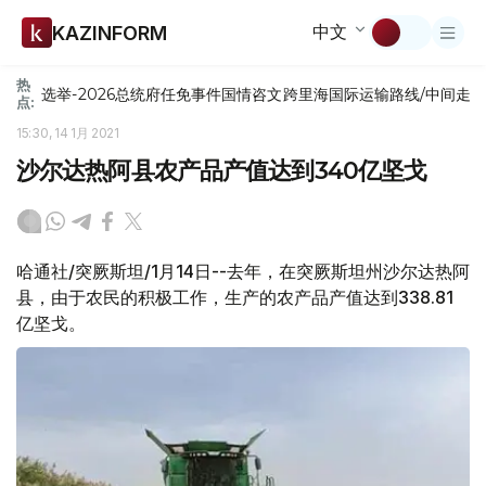
中文
KAZINFORM
热
选举-2026
总统府
任免
事件
国情咨文
跨里海国际运输路线/中间走
点:
15:30, 14 1月 2021
沙尔达热阿县农产品产值达到340亿坚戈
哈通社/突厥斯坦/1月14日--去年，在突厥斯坦州沙尔达热阿
县，由于农民的积极工作，生产的农产品产值达到338.81
亿坚戈。