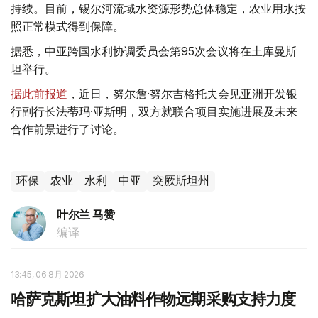
持续。目前，锡尔河流域水资源形势总体稳定，农业用水按
照正常模式得到保障。
据悉，中亚跨国水利协调委员会第95次会议将在土库曼斯
坦举行。
据此前报道
，近日，努尔詹·努尔吉格托夫会见亚洲开发银
行副行长法蒂玛·亚斯明，双方就联合项目实施进展及未来
合作前景进行了讨论。
环保
农业
水利
中亚
突厥斯坦州
叶尔兰 马赞
编译
13:45, 06 8月 2026
哈萨克斯坦扩大油料作物远期采购支持力度