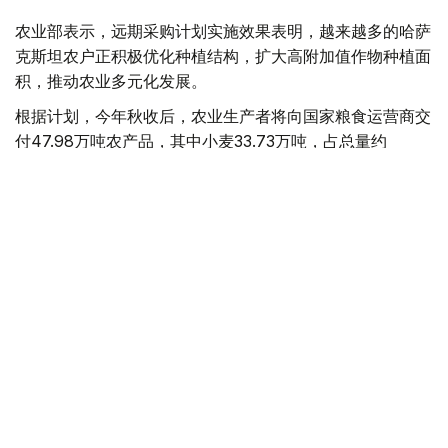
农业部表示，远期采购计划实施效果表明，越来越多的哈萨
克斯坦农户正积极优化种植结构，扩大高附加值作物种植面
积，推动农业多元化发展。
根据计划，今年秋收后，农业生产者将向国家粮食运营商交
付47.98万吨农产品，其中小麦33.73万吨，占总量约
70%；其余为油用亚麻、大麦、葵花籽、油菜籽和玉米等
作物。
2026年春播期间，葵花籽种植规模进一步扩大。去年远期
采购合同支持采购葵花籽1.99万吨，今年已增至3.78万吨，
接近翻番。
从地区来看，传统粮食主产区仍将承担主要供应任务。其
中：
库斯塔奈州供应22.86万吨粮食和油料作物；
北哈萨克斯坦州供应16.2万吨；
阿克莫拉州供应6.83万吨。