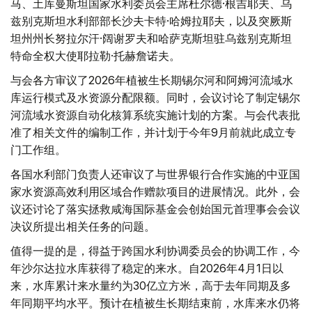
马、土库曼斯坦国家水利委员会主席杜尔德·根吉耶夫、乌
兹别克斯坦水利部部长沙夫卡特·哈姆拉耶夫，以及突厥斯
坦州州长努拉尔汗·阔谢罗夫和哈萨克斯坦驻乌兹别克斯坦
特命全权大使耶拉勒·托赫詹诺夫。
与会各方审议了2026年植被生长期锡尔河和阿姆河流域水
库运行模式及水资源分配限额。同时，会议讨论了制定锡尔
河流域水资源自动化核算系统实施计划的方案。与会代表批
准了相关文件的编制工作，并计划于今年9月前就此成立专
门工作组。
各国水利部门负责人还审议了与世界银行合作实施的中亚国
家水资源高效利用区域合作赠款项目的进展情况。此外，会
议还讨论了落实拯救咸海国际基金会创始国元首理事会会议
决议所提出相关任务的问题。
值得一提的是，得益于跨国水利协调委员会的协调工作，今
年沙尔达拉水库获得了稳定的来水。自2026年4月1日以
来，水库累计来水量约为30亿立方米，高于去年同期及多
年同期平均水平。预计在植被生长期结束前，水库来水仍将