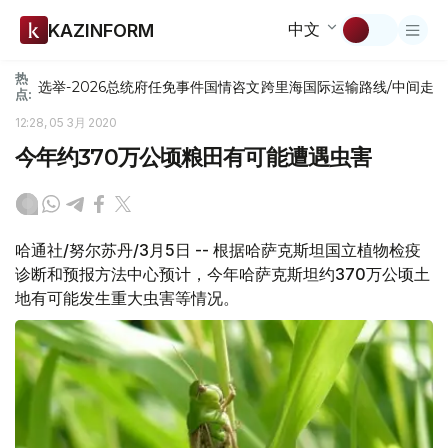
中文
KAZINFORM
热
选举-2026
总统府
任免
事件
国情咨文
跨里海国际运输路线/中间走
点:
12:28, 05 3月 2020
今年约370万公顷粮田有可能遭遇虫害
哈通社/努尔苏丹/3月5日 -- 根据哈萨克斯坦国立植物检疫
诊断和预报方法中心预计，今年哈萨克斯坦约370万公顷土
地有可能发生重大虫害等情况。