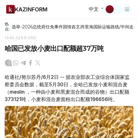
中文
KAZINFORM
热
选举-2026
总统府
任免
事件
国情咨文
跨里海国际运输路线/中间走
点:
13:40, 02 6月 2022
哈国已发放小麦出口配额超37万吨
哈通社/努尔苏丹/6月2日 -- 据农业部农工业综合体国家监
察委员会数据，截至5月30日，全哈已发放小麦和混合麦
（meslin ，一种由小麦和黑麦混合而成的谷物）出口配额
373121吨，小麦和混合麦面粉出口配额196656吨。