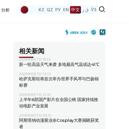
KZ
QZ
РУ
EN
中文
ق ز
ЎЗ
分析
相关新闻
2026年8月7日 15:13
新一轮高温天气来袭 多地最高气温或达41℃
2026年8月7日 13:13
哈萨克斯坦将首次举办世界手风琴与巴扬锦
标赛
2026年8月7日 12:32
上半年6部国产影片在全国公映 国家持续推
动电影产业发展
2026年8月7日 09:12
阿斯塔纳动漫展业余Cosplay大赛揭晓获奖
者