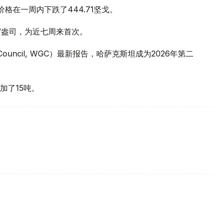
价格在一周内下跌了444.71坚戈。
元/盎司，为近七周来首次。
 Council, WGC）最新报告，哈萨克斯坦成为2026年第二
加了15吨。