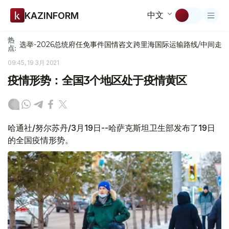
中文
KAZINFORM
热
选举-2026
总统府
任免
事件
国情咨文
跨里海国际运输路线/中间走
点:
09:45, 19 3月 2021
疫情形势：全国3个地区处于疫情黄区
哈通社/努尔苏丹/3月19日--哈萨克斯坦卫生部发布了19日
的全国疫情形势。