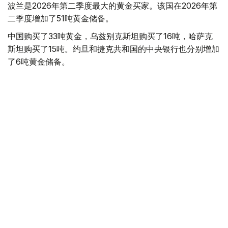
波兰是2026年第二季度最大的黄金买家。该国在2026年第
二季度增加了51吨黄金储备。
中国购买了33吨黄金，乌兹别克斯坦购买了16吨，哈萨克
斯坦购买了15吨。约旦和捷克共和国的中央银行也分别增加
了6吨黄金储备。
全球各国央行在第二季度共购买了约289吨黄金，比2025年
同期增长了62%。去年同期，黄金购买量约为178吨。
世界黄金协会称，黄金需求的增长受到地缘政治不确定性、
本季度贵金属价格下跌，以及各国寻求国际储备多元化等因
素的影响。
根据该协会进行的一项调查，89%的央行行长预计未来一
年全球黄金储备量将会增加。45%的受访者表示，他们的
国家计划增加黄金储备。
黄金储备
哈萨克斯坦
经济
央行
金融