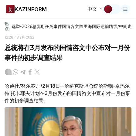
中文
KAZINFORM
热
选举-2026
总统府
任免
事件
国情咨文
跨里海国际运输路线/中间走
点:
12:28, 18 2月 2022
总统将在3月发布的国情咨文中公布对一月份
事件的初步调查结果
哈通社/努尔苏丹/2月18日--哈萨克斯坦总统哈斯穆-卓玛尔
特·托卡耶夫计划在3月份发布的国情咨文中宣布对一月份事
件的初步调查结果。