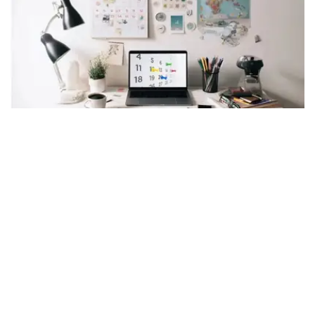
Photo credit: Kazinform
8月7日，星期五
8月7日是阳历一年中的第219天（闰年是第220天），离全
年的结束还有146天。
世界各国/地区节日：
科特迪瓦独立日 科特迪瓦，全名为科特迪瓦共和国，是位
于西非的国家，东接加纳，南临几内亚湾，西及利比里亚和
几内亚，北邻马里、布基纳法索。科特迪瓦于1960年8月7