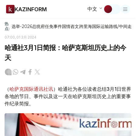
中文
KAZINFORM
热
选举-2026
总统府
任免
事件
国情咨文
跨里海国际运输路线/中间走
点:
07:00, 01 3月 2024
哈通社3月1日简报：哈萨克斯坦历史上的今
天
（
哈萨克国际通讯社讯
）哈通社为各位读者总结3月1日世界
各地的节日、事件以及这一天在哈萨克斯坦历史上的重要事
件纪录简报。