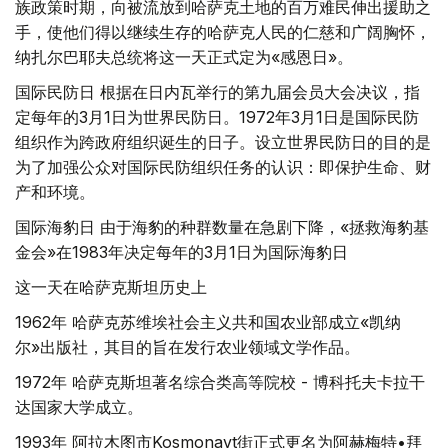
族政策时期，向被流放到哈萨克土地的百万难民伸出援助之
手，使他们得以继续生存的哈萨克人民的仁慈和广阔胸怀，
纳扎尔巴耶夫总统将这一天正式定为«感恩日»。
国际民防日 根据在日内瓦举行的第九届会员大会决议，指
定每年的3月1日为世界民防日。1972年3月1日是国际民防
组织作为跨政府组织诞生的日子。设立世界民防日的目的是
为了加强公众对国际民防组织任务的认识：即保护生命、财
产和环境。
国际海豹日 由于海豹的种群数量在急剧下降，«拯救海豹基
金会»在1983年决定每年的3月1日为国际海豹日
这一天在哈萨克斯坦历史上
1962年 哈萨克苏维埃社会主义共和国农业部成立«凯纳
尔»出版社，其目的旨在发行农业领域文学作品。
1972年 哈萨克斯坦著名综合类高等院校 - 博科托夫卡拉干
达国家大学成立。
1993年 阿拉木图市Kosmonavt街正式更名为阿赫梅特•拜