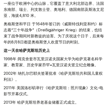
一座位于欧洲中心的山脉，它覆盖了意大利北部边界、法国
东南部、瑞士、列支敦士登、奥地利、德国南部及斯洛文尼
亚，海拔4,810 米。
奥格斯堡和平日 于1648年签订的《威斯特伐利亚和约》标
志着“三十年战争”（Dreißigjähriger Krieg）的结束，也结
束了战争期间对新教徒的迫害。为了庆祝这个日子，后来每
年的8月8日都是奥格斯堡人欢度节日的时刻。
这一天在哈萨克斯坦历史上
1998年 阔克舍套市瓦里汉诺夫国家大学为哈萨克著名科学
家、教育家、历史学家乔罕•瓦里汉诺夫竖立纪念雕像。
2002年 纳扎尔巴耶夫签署批准《哈萨克斯坦共和国儿童权
利法》。
2011年 美国洛杉矶举行《哈萨克斯坦：照片现象》文化-电
影节开幕仪式。
2013年 哈萨克斯坦养老基金储蓄正式成立。