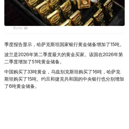
Фото: ӨзА
季度报告显示，哈萨克斯坦国家银行黄金储备增加了15吨。
波兰是2026年第二季度最大的黄金买家。该国在2026年第
二季度增加了51吨黄金储备。
中国购买了33吨黄金，乌兹别克斯坦购买了16吨，哈萨克
斯坦购买了15吨。约旦和捷克共和国的中央银行也分别增加
了6吨黄金储备。
全球各国央行在第二季度共购买了约289吨黄金，比2025年
同期增长了62%。去年同期，黄金购买量约为178吨。
世界黄金协会称，黄金需求的增长受到地缘政治不确定性、
本季度贵金属价格下跌，以及各国寻求国际储备多元化等因
素的影响。