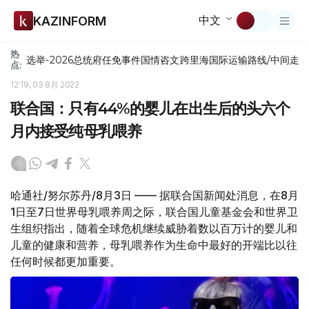
中文
KAZINFORM
热
选举-2026
总统府
任免
事件
国情咨文
跨里海国际运输路线/中间走
点:
12:19, 03 8月 2022
联合国：只有44%的婴儿在出生后的头六个
月内接受纯母乳喂养
哈通社/努尔苏丹/8月3日 —— 据联合国新闻处消息，在8月
1日至7日世界母乳喂养周之际，联合国儿童基金会和世界卫
生组织指出，随着全球危机继续威胁着数以百万计的婴儿和
儿童的健康和营养，母乳喂养作为生命中最好的开端比以往
任何时候都更加重要。