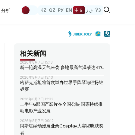
KZ
QZ
РУ
EN
中文
ق ز
ЎЗ
分析
相关新闻
2026年8月7日 15:13
新一轮高温天气来袭 多地最高气温或达41℃
2026年8月7日 13:13
哈萨克斯坦将首次举办世界手风琴与巴扬锦
标赛
2026年8月7日 12:32
上半年6部国产影片在全国公映 国家持续推
动电影产业发展
2026年8月7日 09:12
阿斯塔纳动漫展业余Cosplay大赛揭晓获奖
者