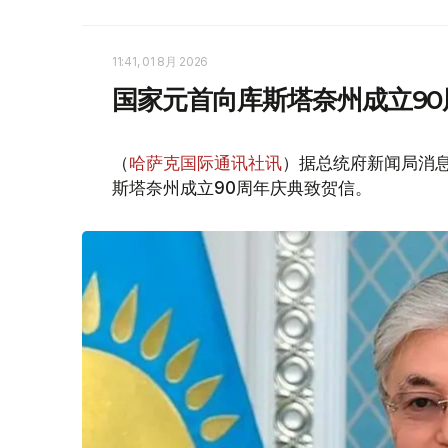
11:41, 01 8月 2026
国家元首向库斯塔奈州成立9
（
哈萨克国际通讯社讯
）据总统府新闻局消息
斯塔奈州成立90周年庆典致贺信。