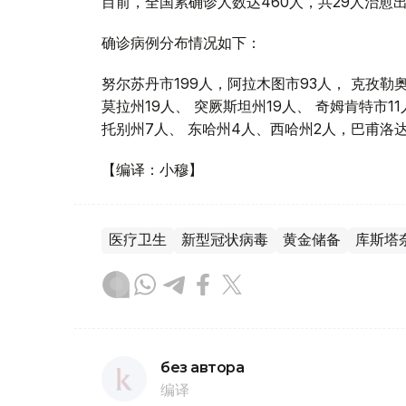
目前，全国累确诊人数达460人，共29人治愈
确诊病例分布情况如下：
努尔苏丹市199人，阿拉木图市93人， 克孜勒奥
莫拉州19人、 突厥斯坦州19人、 奇姆肯特市11
托别州7人、 东哈州4人、西哈州2人，巴甫洛
【编译：小穆】
医疗卫生
新型冠状病毒
黄金储备
库斯塔
без автора
编译