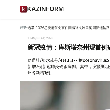
KAZINFORM
选举-2026
总统府
任免
事件
国情咨文
跨里海国际运输路
趋势:
18:49, 03 4月 2020
新冠疫情：库斯塔奈州现首例病
哈通社/努尔苏丹/4月3日-- 据coronavir
新增7例新冠肺炎确诊病例。其中，突厥斯坦
州各新增1例。