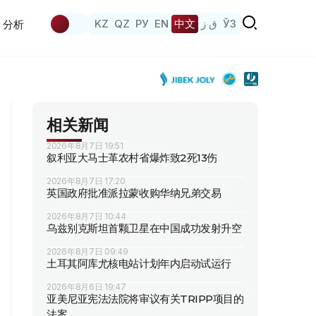
KZ
QZ
РУ
EN
中文
ق ز
ЎЗ
分析
相关新闻
2026年8月7日 19:51
叙利亚大马士革农村省爆炸致2死13伤
2026年8月7日 17:20
英国政府批准派拉蒙收购华纳兄弟交易
2026年8月7日 10:44
乌兹别克斯坦首颗卫星在中国成功发射升空
2026年8月7日 09:49
土耳其阿库尤核电站计划年内启动试运行
2026年8月6日 19:47
亚美尼亚宪法法院将审议有关TRIPP项目的
法案