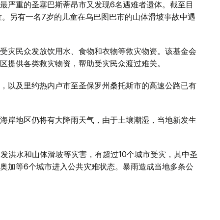
情最严重的圣塞巴斯蒂昂市又发现6名遇难者遗体。截至目
童。另有一名7岁的儿童在乌巴图巴市的山体滑坡事故中遇
受灾民众发放饮用水、食物和衣物等救灾物资。该基金会
区提供各类救灾物资，帮助受灾民众渡过难关。
路，以及里约热内卢市至圣保罗州桑托斯市的高速公路已有
部海岸地区仍将有大降雨天气，由于土壤潮湿，当地新发生
引发洪水和山体滑坡等灾害，有超过10个城市受灾，其中圣
奥加等6个城市进入公共灾难状态。暴雨造成当地多条公