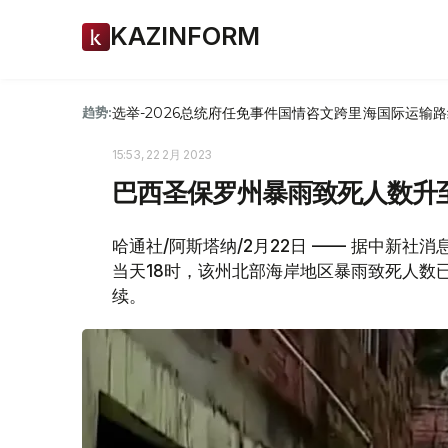
KAZINFORM
选举-2026
总统府
任免
事件
国情咨文
跨里海国际运输路
趋势:
15:53, 22 2月 2023
巴西圣保罗州暴雨致死人数升至
哈通社/阿斯塔纳/2月22日 —— 据中新社
当天18时，该州北部海岸地区暴雨致死人数
续。