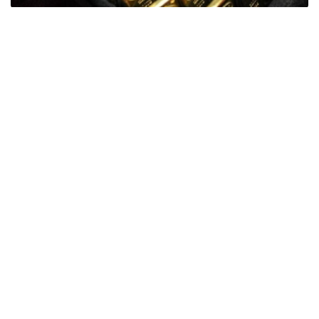
Фото: ӨзА
季度报告显示，哈萨克斯坦国家银行黄金储备增加了15吨。
波兰是2026年第二季度最大的黄金买家。该国在2026年第
二季度增加了51吨黄金储备。
中国购买了33吨黄金，乌兹别克斯坦购买了16吨，哈萨克
斯坦购买了15吨。约旦和捷克共和国的中央银行也分别增加
了6吨黄金储备。
全球各国央行在第二季度共购买了约289吨黄金，比2025年
同期增长了62%。去年同期，黄金购买量约为178吨。
世界黄金协会称，黄金需求的增长受到地缘政治不确定性、
本季度贵金属价格下跌，以及各国寻求国际储备多元化等因
素的影响。
根据该协会进行的一项调查，89%的央行行长预计未来一
年全球黄金储备量将会增加。45%的受访者表示，他们的