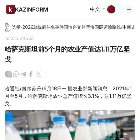
中文
KAZINFORM
热
选举-2026
总统府
任免
事件
国情咨文
跨里海国际运输路线/中间走
点:
12:10, 18 6月 2021
哈萨克斯坦前5个月的农业产值达1.11万亿坚
戈
哈通社/努尔苏丹/6月18日-- 据农业部新闻消息，2021年1
月至5月，哈萨克斯坦农业总产值增长3.1%，达1.11万亿坚
戈。