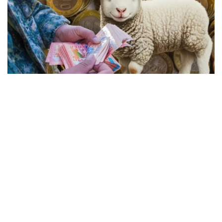
Фото: Kazinform
沙卡利耶夫表示，目前国内肉类价格虽有上涨，但涨幅较为
温和，市场供应充足。以带骨牛肉为例，政府近期监测显
示，其市场零售价约为每公斤3700坚戈，连锁超市售价略
高。目前，贸易和一体化部正与农业部合作，着力解决影响
市场供应的关键问题。
他指出，国际市场变化是推动肉类价格上涨的重要因素之
一。去年以来，全球牛肉消费持续增长，而波斯湾地区局势
也导致羊肉价格出现波动。不过，目前羊肉价格虽有调整，