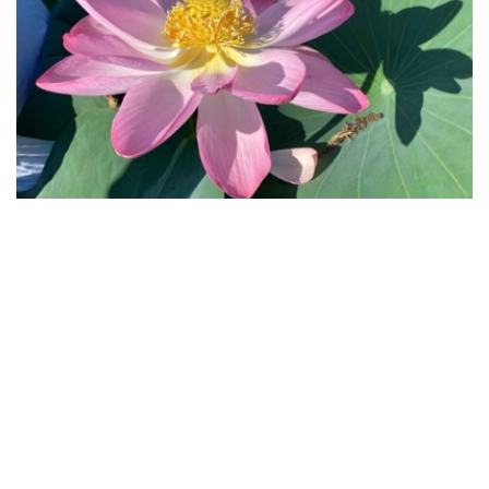
Фото: Нұрбибі Теміртасова/Kazinform
通常情况下，该河流域莲花每年七月中旬至八月中旬盛开。
目前，莲花数量远少于往年。
去年，当地政府举办了莲花节，旨在推广莲花并展示该地区
的旅游潜力，活动持续了一个月。
据了解，前往莲花谷，首先需要前往该地区的田吉兹村，然
后租条船沿河而下。沿途可以欣赏到盛开的睡莲，还能看到
白尾海雕、小鹭、水鹰等鸟类。