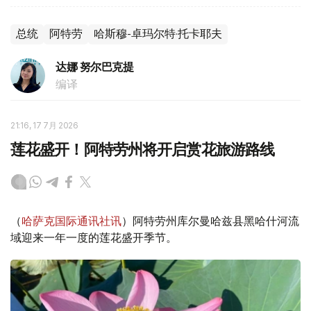
总统
阿特劳
哈斯穆-卓玛尔特·托卡耶夫
达娜 努尔巴克提
编译
21:16, 17 7月 2026
莲花盛开！阿特劳州将开启赏花旅游路线
（
哈萨克国际通讯社讯
）阿特劳州库尔曼哈兹县黑哈什河流
域迎来一年一度的莲花盛开季节。