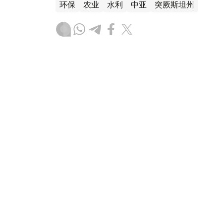
环保
农业
水利
中亚
突厥斯坦州
叶尔兰 马赞
编译
13:45, 06 8月 2026
哈萨克斯坦扩大油料作物远期
（哈萨克国际通讯社讯） 哈萨克斯坦农业部
加远期采购计划中对油料作物的支持力度，融资规