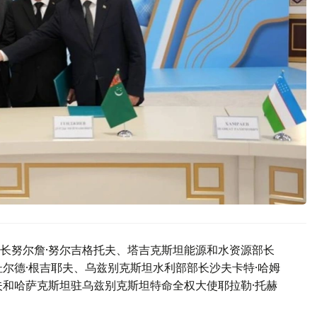
长努尔詹·努尔吉格托夫、塔吉克斯坦能源和水资源部长
尔德·根吉耶夫、乌兹别克斯坦水利部部长沙夫卡特·哈姆
夫和哈萨克斯坦驻乌兹别克斯坦特命全权大使耶拉勒·托赫