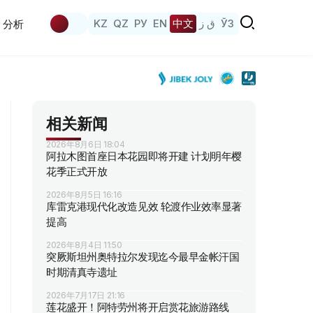
KZ
QZ
РУ
EN
中文
ق ز
ЎЗ
分析
相关新闻
2026年8月6日 18:04
阿拉木图首座日本花园即将开建 计划明年樱
花季正式开放
2026年8月5日 16:16
库雷克港现代化改造见效 轮渡作业效率显著
提高
2026年8月4日 11:50
突厥斯坦州奥特拉尔发现迄今最早金帐汗国
时期清真寺遗址
2026年7月17日 21:16
莲花盛开！阿特劳州将开启赏花旅游路线