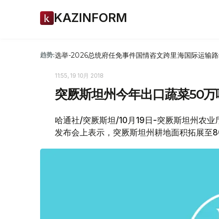
KAZINFORM
选举-2026
总统府
任免
事件
国情咨文
跨里海国际运输路
趋势:
11:55, 19 10月 2018
突厥斯坦州今年出口蔬菜50万
哈通社/突厥斯坦/10月19日-突厥斯坦州
发布会上表示，突厥斯坦州耕地面积拓展至80