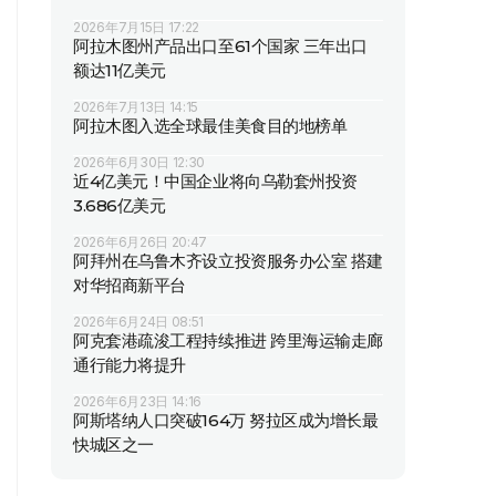
2026年7月15日 17:22
阿拉木图州产品出口至61个国家 三年出口
额达11亿美元
2026年7月13日 14:15
阿拉木图入选全球最佳美食目的地榜单
2026年6月30日 12:30
近4亿美元！中国企业将向乌勒套州投资
3.686亿美元
2026年6月26日 20:47
阿拜州在乌鲁木齐设立投资服务办公室 搭建
对华招商新平台
2026年6月24日 08:51
阿克套港疏浚工程持续推进 跨里海运输走廊
通行能力将提升
2026年6月23日 14:16
阿斯塔纳人口突破164万 努拉区成为增长最
快城区之一