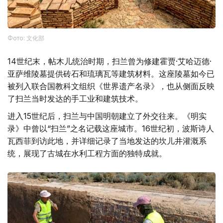
Фото: 文化部
14世纪末，帖木儿统治时期，扫兰曾为修建霍贾·艾哈迈德·
亚萨维陵墓提供砖石和琉璃瓦等建筑材料。这座陵墓如今已
被列入联合国教科文组织《世界遗产名录》，也从侧面反映
了扫兰当时发达的手工业和建筑技术。
进入15世纪后，扫兰与中国明朝建立了外交往来。《明实
录》中曾以“扫兰”之名记载这座城市。16世纪初，波斯诗人
瓦西菲到访此地，并详细记录了当地发达的坎儿井灌溉系
统，展现了古城在水利工程方面的独特成就。