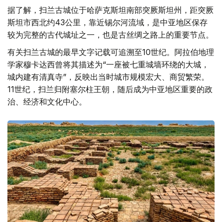
据了解，扫兰古城位于哈萨克斯坦南部突厥斯坦州，距突厥
斯坦市西北约43公里，靠近锡尔河流域，是中亚地区保存
较为完整的古代城址之一，也是古丝绸之路上的重要节点。
有关扫兰古城的最早文字记载可追溯至10世纪。阿拉伯地理
学家穆卡达西曾将其描述为“一座被七重城墙环绕的大城，
城内建有清真寺”，反映出当时城市规模宏大、商贸繁荣。
11世纪，扫兰归附塞尔柱王朝，随后成为中亚地区重要的政
治、经济和文化中心。