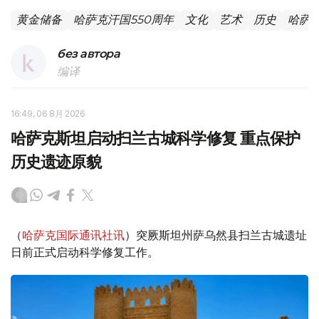
黄金储备
哈萨克汗国550周年
文化
艺术
历史
哈萨
без автора
编译
16:49, 06 8月 2026
哈萨克斯坦启动扫兰古城科学修复 重点保护
历史遗迹原貌
（
哈萨克国际通讯社讯
）突厥斯坦州萨乌然县扫兰古城遗址
日前正式启动科学修复工作。