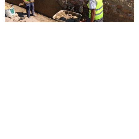
Фото: 文化部
随着丝绸之路逐渐衰落以及中亚地区长期战乱，扫兰古城也
逐步走向没落。如今，这座历经千年沧桑的古城遗址已成为
哈萨克斯坦重要的历史文化遗产，为研究中亚文明、丝绸之
路贸易和古代城市发展提供了珍贵实物资料。
据此前报道，近日，一支考古团队在突厥斯坦州赛拉姆—乌
盖姆国家自然公园内乌什巴斯托别古城遗址进行考古发掘
时，发现一件属于古典时代的玻璃器残片。这是该遗址近
20年来首次出土此类文物，为研究康居国时期与萨尔马特
人及古典世界之间的贸易往来和文化交流提供了新的
实物证