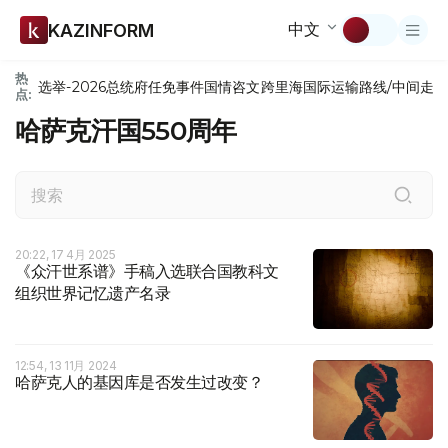
中文
KAZINFORM
热
选举-2026
总统府
任免
事件
国情咨文
跨里海国际运输路线/中间走
点:
哈萨克汗国550周年
20:22, 17 4月 2025
《众汗世系谱》手稿入选联合国教科文
组织世界记忆遗产名录
12:54, 13 11月 2024
哈萨克人的基因库是否发生过改变？