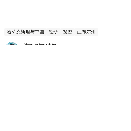
哈萨克斯坦与中国
经济
投资
江布尔州
达娜 努尔巴克提
编译
21:42, 29 6月 2026
哈国最大风电项目之一启动 年减排250万吨
二氧化碳
（
哈萨克国际通讯社讯
）据能源部新闻处消息，29日，哈
萨克斯坦南部地区启动了可再生能源领域规模最大的投资项