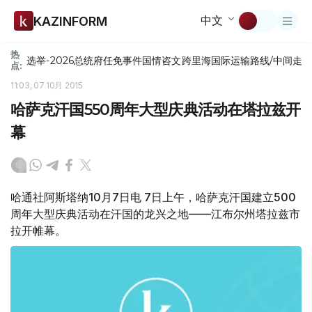
中文
KAZINFORM
热
选举-2026
总统府
任免
事件
国情咨文
跨里海国际运输路线/中间走
点:
11:03, 07 10月 2015
哈萨克汗国550周年大型庆典活动在塔拉兹开
幕
哈通社阿斯塔纳10月7日电 7日上午，哈萨克汗国建立500
周年大型庆典活动在汗国的龙兴之地——江布尔州塔拉兹市
拉开帷幕。