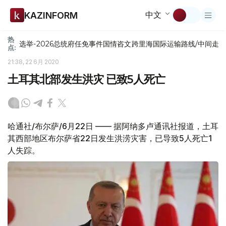
中文
KAZINFORM
热
选举-2026
总统府
任免
事件
国情咨文
跨里海国际运输路线/中间走
点:
21:38, 22 6月 2020
土耳其北部发生洪灾 已致5人死亡
哈通社/布尔萨/6月22日 —— 据阿纳多卢通讯社报道，土耳
其西部地区布尔萨省22日发生洪涝灾害，已导致5人死亡1
人失踪。