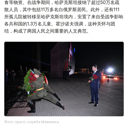
食等物资。在战争期间，哈萨克斯坦接纳了超过50万名疏
散人员，其中包括11万多名白俄罗斯居民。此外，还有111
所孤儿院被转移至哈萨克斯坦境内，安置了来自受战争影响
各共和国的1.3万名儿童。霍沙诺夫强调，这种关怀与团
结，构成了两国人民之间重要的人文典范。
Фото: пресс-служба Мажилиса