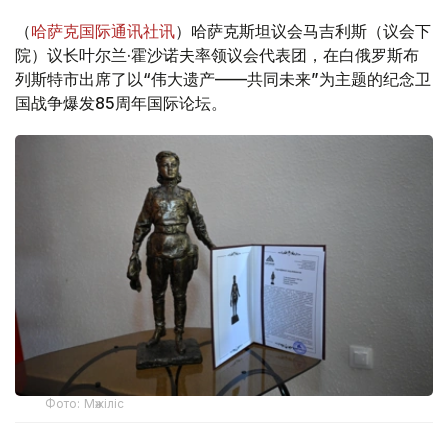
（
哈萨克国际通讯社讯
）哈萨克斯坦议会马吉利斯（议会下
院）议长叶尔兰·霍沙诺夫率领议会代表团，在白俄罗斯布
列斯特市出席了以“伟大遗产——共同未来”为主题的纪念卫
国战争爆发85周年国际论坛。
Фото: Мәжіліс