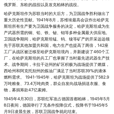
俄罗斯、东欧的战役以及攻克柏林的战役。
哈萨克斯坦作为苏联当时的大后方，为卫国战争胜利做出了
重大历史性贡献。1941年8月，苏维埃最高会议作出哈萨克
斯坦所有生产要为卫国战争服务的决定，哈萨克斯坦成为生
产武器所需的铜、铅、铁、铋、钼等多种金属最大供应地。
卫国战争期间，哈萨克斯坦锰、钨、镍等矿产的开采远远领
先于苏联其他加盟共和国，电力生产也提高了两倍，142座
工厂从战区被迁移至哈萨克斯坦境内，并新建设了460个工
厂，在哈萨克斯坦的兵工厂也掌握了当时最先进武器生产技
术。战争期间，卡拉干达州的矿区积极为战场提供了燃煤，
西哈州和阿克托别州的炼油厂满足了当时苏联39%的液体
燃料需求。 1941-1945年，哈萨克斯坦为战场提供了582.9
万吨粮食、73.4万吨肉类，群众自发向战场捐送衣服、食
物，募捐筹款47亿索姆。
1945年4月30日，苏联红军攻占德国首都柏林，1945年5月
8日夜间，德国举行了无条件投降仪式，投降书于1945年5
月9日凌晨生效，苏联卫国战争就此结束。