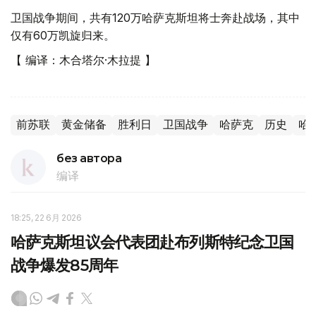
卫国战争期间，共有120万哈萨克斯坦将士奔赴战场，其中
仅有60万凯旋归来。
【 编译：木合塔尔·木拉提 】
前苏联
黄金储备
胜利日
卫国战争
哈萨克
历史
哈
без автора
编译
18:25, 22 6月 2026
哈萨克斯坦议会代表团赴布列斯特纪念卫国
战争爆发85周年