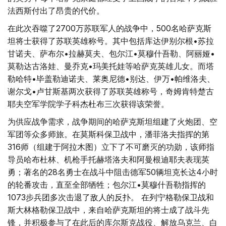
法西斯付出了昂贵的代价。
在此次吞噬了2700万苏联军人的战争中，500名哈萨克斯
坦将士获得了苏联英雄称号。其中包括库达伊别尔根•苏拉
甘诺夫、萨布尔•拉赫莫夫、包尔江•莫穆什吾勒、阿丽娅•
莫勒达古洛娃、曼乔克•玛美托娃等哈萨克英雄儿女。而塔
勒哈特•毕盖勒迪诺夫、莱奥尼德•别达、伊万•帕维洛夫、
谢尔戈•卢甘斯基两次获得了苏联英雄称号，奇姆肯特楚古
耶夫空军学院学子科杰杜布三次获得该荣誉。
为供应战争需求，战争期间的哈萨克斯坦组建了火炮团、空
军团等众多师旅。在莫斯科保卫战中，潘菲洛夫指挥的第
316师（组建于阿拉木图）立下了不可磨灭的功勋，该师指
导员哈布杜林、机枪手托赫塔洛夫和阿曼根迪耶夫表现英
勇；著名的28名勇士在战斗中阻击德军50辆坦克长达4小时
的轮番攻击，直至全部牺牲；包尔江•莫穆什吾勒指挥的
1073步兵团多次击退了敌人的反扑。 在列宁格勒保卫战和
斯大林格勒保卫战中，来自哈萨克斯坦的将士成了战斗先
锋，并积极参与了在此后的库尔斯克战役、解放乌克兰、白