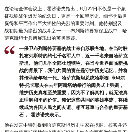
在论坛全体会议上，霍沙诺夫指出，6月22日不仅是一个象
征残酷战争爆发的纪念日，更是一个回望历史、缅怀为后世
赢得和平而作出巨大牺牲的先烈的重要时刻。他特别提及二
战初期最为惨烈的战斗之一——布列斯特要塞保卫战中，哈
萨克斯坦士兵所展现出的英勇事迹。
—保卫布列斯特要塞的战士来自苏联各地。在当时驻
扎布列斯特的约七千名军人中，近一千名来自哈萨克
斯坦。他们几乎全部壮烈牺牲。在当今世界面临新挑
战的背景下，我们共同的责任是守护历史记忆，并将
其传承给年轻一代。哈萨克斯坦总统哈斯穆-卓玛尔
特·托卡耶夫在去年阿斯塔纳举行的阅兵式上强调，
维护历史真相至关重要，因为不了解真相，就无法真
正理解和平的价值。铭记这些共同的英雄事迹，将继
续成为各国人民之间友谊、相互尊重与合作的重要基
石，-霍沙诺夫表示。
他在发言中特别提到哈萨克斯坦历史学家在挖掘、核实并还