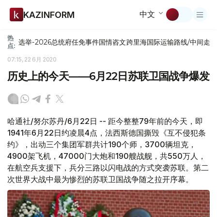
中文
KAZINFORM
热
选举-2026
总统府
任免
事件
国情咨文
跨里海国际运输路线/中间走
点:
07:15, 22 6月 2020
历史上的今天——6月22日苏联卫国战争爆发
哈通社/努尔苏丹/6月22日 -- 距今整整79年前的今天，即
1941年6月22日约凌晨4点，法西斯德国撕毁《互不侵犯条
约》，出动三个集团军群共计190个师，3700辆坦克，
4900架飞机，47000门大炮和190艘战舰，共550万人，
在航空兵支援下，兵分三路以闪电战的方式突袭苏联。第二
次世界大战中最为惨烈的苏联卫国战争随之拉开序幕。