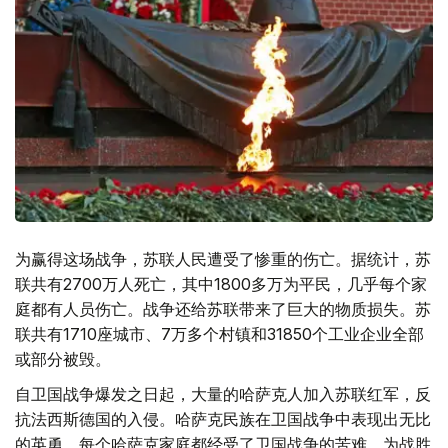
为赢得这场战争，苏联人民遭受了惨重的伤亡。据统计，苏
联共有2700万人死亡，其中1800多万为平民，几乎每个家
庭都有人员伤亡。战争还给苏联带来了巨大的物质损失。苏
联共有1710座城市、7万多个村镇和31850个工业企业全部
或部分被毁。
自卫国战争爆发之日起，大量的哈萨克人加入苏联红军，反
抗法西斯德国的入侵。哈萨克民族在卫国战争中表现出无比
的英勇，每个哈萨克家庭都经受了卫国战争的苦难，为战胜