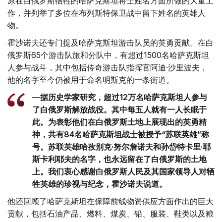
原在白俄罗斯牺牲的哈萨克斯坦将士姓名方面所做的大量工
作，并列举了多位在布列斯特保卫战中留下姓名的英雄人
物。
霍沙诺夫还专门提及哈萨克斯坦游击队员的英勇贡献。在白
俄罗斯65个游击队旅和分队中，有超过1500名哈萨克斯坦
人参与战斗，其中包括传奇游击队指挥官阿迪·沙里波夫，
他的名字至今仍被用于命名明斯克的一条街道。
—据历史学家研究，超过12万名哈萨克斯坦人参与
了白俄罗斯解放战役。其中每五人就有一人长眠于
此。为表彰他们在白俄罗斯土地上展现出的英勇精
神，共有84名哈萨克斯坦战士被授予“苏联英雄”称
号。苏联英雄哈孜别克·努尔詹诺夫和孙岱特卡里·耶
斯卡利耶夫的名字，也永远留在了白俄罗斯的土地
上。我们衷心感谢白俄罗斯人民及其国家领导人对牺
牲英雄的珍视与纪念，霍沙诺夫说道。
他还回顾了哈萨克斯坦在保障前线物资供应方面作出的巨大
贡献，包括石油产品、燃料、煤炭、铅、服装、鞋类以及粮