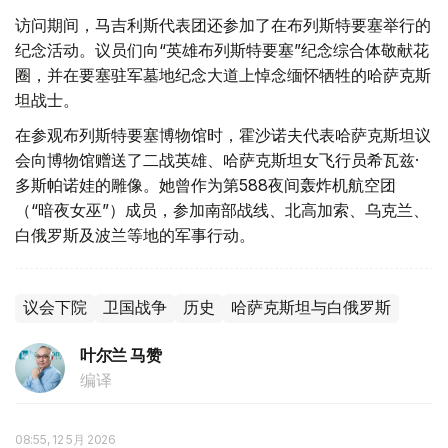
访问期间，马吉利斯代表团还参加了在布列斯特要塞举行的
纪念活动。议员们向“英雄布列斯特要塞”纪念综合体敬献花
圈，并在要塞驻军墓地纪念大道上悼念缅怀牺牲的哈萨克斯
坦战士。
在参观布列斯特要塞博物馆时，霍沙诺夫代表哈萨克斯坦议
会向博物馆赠送了二战英雄、哈萨克斯坦女飞行员希瓦兹·
多斯帕诺娃的雕像。她曾作为第588夜间轰炸机航空团
（“暗夜女巫”）成员，参加南部战线、北高加索、乌克兰、
白俄罗斯及波兰等地的军事行动。
议会下院
卫国战争
历史
哈萨克斯坦与白俄罗斯
叶尔兰 马赞
编译
08:55, 12 5月 2026