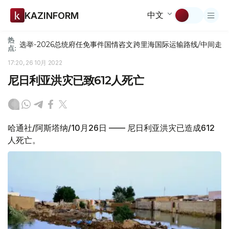
中文
KAZINFORM
热
选举-2026
总统府
任免
事件
国情咨文
跨里海国际运输路线/中间走
点:
17:20, 26 10月 2022
尼日利亚洪灾已致612人死亡
哈通社/阿斯塔纳/10月26日 —— 尼日利亚洪灾已造成612
人死亡。