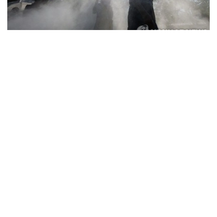
Фото: Yonhap
据韩国疾病管理厅（疾管厅）6日通报，前一日共有208人
因中暑、热衰竭等高温疾病前往急诊就诊，其中1人死亡。
高温疾病患者已连续三天超过200人，高温相关死亡病例也
已连续五天出现。
由此，自疾管厅于5月15日启动高温疾病监测预警体系以
来，截至前一日，全国累计报告高温疾病患者达2665人，
死亡病例增至23例。
今年来报告的高温疾病患者总人数低于去年同期（3330
人）水平，但本月5日报告的单日高温疾病患者人数则为去
年同期（62人）的3.4倍，累计高温相关死亡病例已超过去
年（21例）水平。