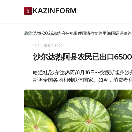
KAZINFORM
选举-2026
总统府
任免
事件
国情咨文
跨里海国际运输路
趋势:
15:44, 16 6月 2020
沙尔达热阿县农民已出口650
哈通社/沙尔达热阿/6月16日--突厥斯坦州
斯坦全国各地和独联体国家。如今，消费者和