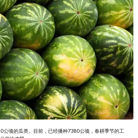
10公顷的瓜类。目前，已经播种7380公顷，春耕季节的工