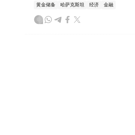
黄金储备
哈萨克斯坦
经济
金融
木合塔尔 哈力木拉
编译
08:31, 31 7月 2026
哈萨克斯坦是全球五大黄金购
（哈萨克国际通讯社讯）根据世界黄金协会（Worl
坦成为2026年第二季度全球央行黄金购买