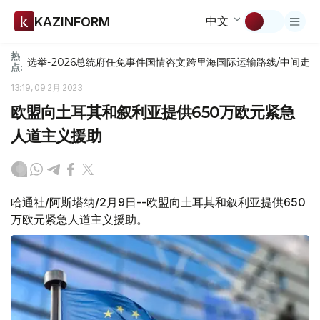
中文
KAZINFORM
热
选举-2026
总统府
任免
事件
国情咨文
跨里海国际运输路线/中间走
点:
13:19, 09 2月 2023
欧盟向土耳其和叙利亚提供650万欧元紧急
人道主义援助
哈通社/阿斯塔纳/2月9日--欧盟向土耳其和叙利亚提供650
万欧元紧急人道主义援助。