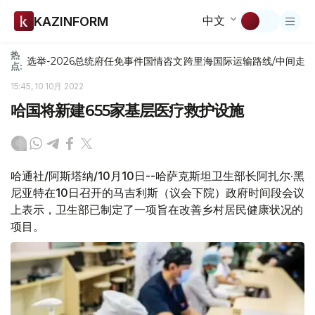
中文
KAZINFORM
热
选举-2026
总统府
任免
事件
国情咨文
跨里海国际运输路线/中间走
点:
15:45, 10 10月 2022
哈国将新建655家基层医疗救护设施
哈通社/阿斯塔纳/10月10日--哈萨克斯坦卫生部长阿扎尔·黑
尼亚特在10日召开的马吉利斯（议会下院）政府时间段会议
上表示，卫生部已制定了一项旨在改善乡村居民健康状况的
项目。