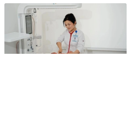
Фото: Kazinform
据介绍，目前哈萨克斯坦每年为约1400名新生儿实施手
术，全国各地区围产期中心均可提供相关专科医疗服务。
卫生部表示，在胎儿被诊断出患有先天性畸形后，孕妇将被
转诊至专业围产期中心，制定妊娠管理方案、分娩时间及方
式，并提前组建医疗团队，为新生儿出生后立即实施救治做
好准备。