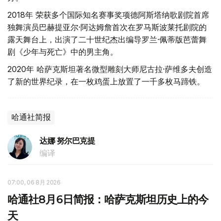
2018年 荣获多个国际知名赛事奖项德阿斯塔纳歌剧院首席
独舞演员巴赫提亚尔·阿达姆詹首次在罗马斯波莱托剧院的
露天舞台上，出演了二十世纪杰出编导罗兰·佩蒂版芭蕾舞
剧《少年与死亡》中的男主角。
2020年 哈萨克斯坦著名微型雕刻大师尼古拉·萨维多夫创造
了新的世界纪录，在一枚鸡蛋上放置了一千多枚马蹄铁。
哈通社简报
达娜 努尔巴克提
编译
07:00, 06 8月 2026
哈通社8月6日简报：哈萨克斯坦历史上的今
天