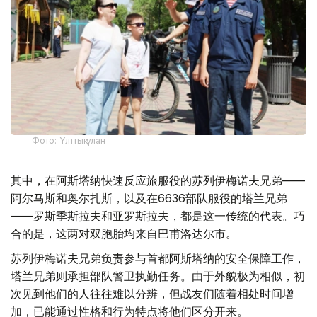
Фото: Ұлттық ұлан
其中，在阿斯塔纳快速反应旅服役的苏列伊梅诺夫兄弟——
阿尔马斯和奥尔扎斯，以及在6636部队服役的塔兰兄弟
——罗斯季斯拉夫和亚罗斯拉夫，都是这一传统的代表。巧
合的是，这两对双胞胎均来自巴甫洛达尔市。
苏列伊梅诺夫兄弟负责参与首都阿斯塔纳的安全保障工作，
塔兰兄弟则承担部队警卫执勤任务。由于外貌极为相似，初
次见到他们的人往往难以分辨，但战友们随着相处时间增
加，已能通过性格和行为特点将他们区分开来。