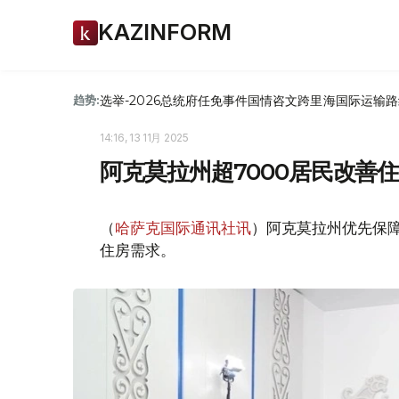
KAZINFORM
选举-2026
总统府
任免
事件
国情咨文
跨里海国际运输路
趋势:
14:16, 13 11月 2025
阿克莫拉州超7000居民改善
（
哈萨克国际通讯社讯
）阿克莫拉州优先保
住房需求。