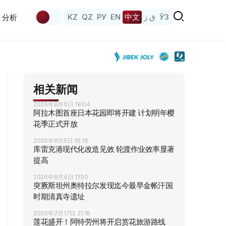
KZ
QZ
РУ
EN
中文
ق ز
ЎЗ
分析
相关新闻
2026年8月6日 18:04
阿拉木图首座日本花园即将开建 计划明年樱
花季正式开放
2026年8月5日 16:16
库雷克港现代化改造见效 轮渡作业效率显著
提高
2026年8月4日 11:50
突厥斯坦州奥特拉尔发现迄今最早金帐汗国
时期清真寺遗址
2026年7月17日 21:16
莲花盛开！阿特劳州将开启赏花旅游路线