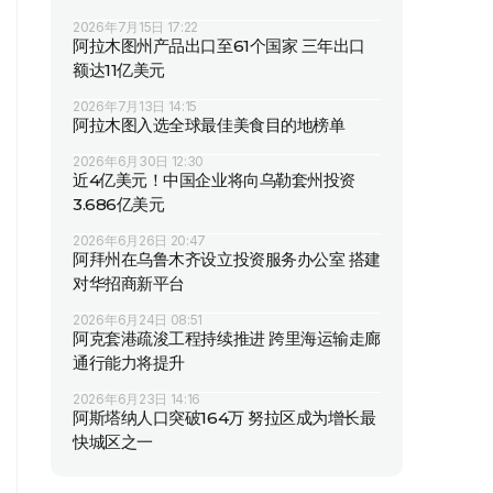
2026年7月15日 17:22
阿拉木图州产品出口至61个国家 三年出口
额达11亿美元
2026年7月13日 14:15
阿拉木图入选全球最佳美食目的地榜单
2026年6月30日 12:30
近4亿美元！中国企业将向乌勒套州投资
3.686亿美元
2026年6月26日 20:47
阿拜州在乌鲁木齐设立投资服务办公室 搭建
对华招商新平台
2026年6月24日 08:51
阿克套港疏浚工程持续推进 跨里海运输走廊
通行能力将提升
2026年6月23日 14:16
阿斯塔纳人口突破164万 努拉区成为增长最
快城区之一