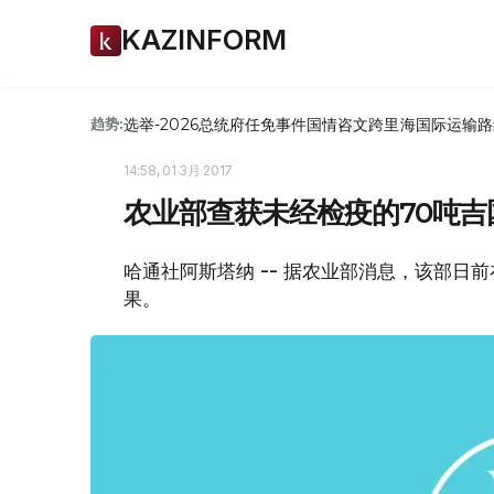
KAZINFORM
选举-2026
总统府
任免
事件
国情咨文
跨里海国际运输路
趋势:
14:58, 01 3月 2017
农业部查获未经检疫的70吨吉
哈通社阿斯塔纳 -- 据农业部消息，该部日
果。