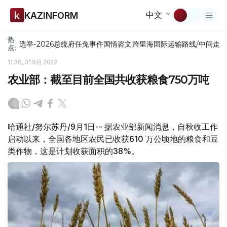
中文
KAZINFORM
热
选举-2026
总统府
任免
事件
国情咨文
跨里海国际运输路线/中间走
点:
11:36, 01 9月 2022
农业部：截至目前全国共收获粮食750万吨
哈通社/努尔苏丹/9月1日-- 据农业部新闻消息，自秋收工作
启动以来，全国各地区农民已收获610 万公顷地的粮食和豆
类作物，这是计划收获面积的38%。