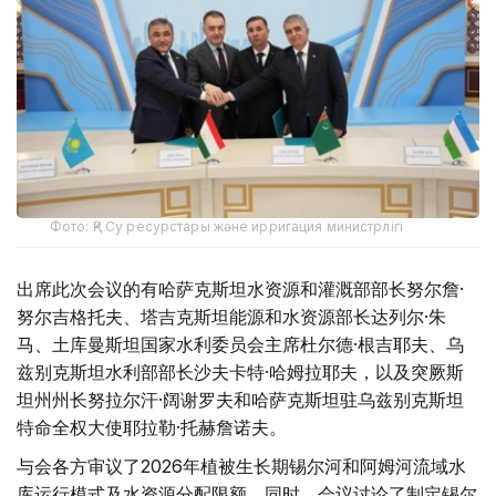
Фото: ҚР Су ресурстары және ирригация министрлігі
出席此次会议的有哈萨克斯坦水资源和灌溉部部长努尔詹·
努尔吉格托夫、塔吉克斯坦能源和水资源部长达列尔·朱
马、土库曼斯坦国家水利委员会主席杜尔德·根吉耶夫、乌
兹别克斯坦水利部部长沙夫卡特·哈姆拉耶夫，以及突厥斯
坦州州长努拉尔汗·阔谢罗夫和哈萨克斯坦驻乌兹别克斯坦
特命全权大使耶拉勒·托赫詹诺夫。
与会各方审议了2026年植被生长期锡尔河和阿姆河流域水
库运行模式及水资源分配限额。同时，会议讨论了制定锡尔