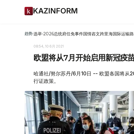
KAZINFORM
选举-2026
总统府
任免
事件
国情咨文
跨里海国际运输路
趋势:
08:54, 10 6月 2021
欧盟将从7月开始启用新冠疫
哈通社/努尔苏丹/6月10日 -- 欧盟各国将
行证政策。