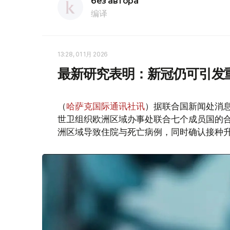
без автора
编译
13:28, 01 1月 2026
最新研究表明：新冠仍可引发
（
哈萨克国际通讯社讯
）据联合国新闻处消
世卫组织欧洲区域办事处联合七个成员国的合作
洲区域导致住院与死亡病例，同时确认接种