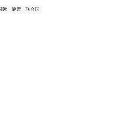
国际
健康
联合国
国家正遭遇由新型毒株引发的流感疫
息，世界卫生组织日前表示，流感正在比往年更早地席
国卫生系统受着巨大压力。公共卫生机构建议公众在今