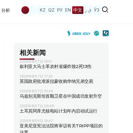
KZ
QZ
РУ
EN
中文
ق ز
ЎЗ
分析
相关新闻
2026年8月7日 19:51
叙利亚大马士革农村省爆炸致2死13伤
2026年8月7日 17:20
英国政府批准派拉蒙收购华纳兄弟交易
2026年8月7日 10:44
乌兹别克斯坦首颗卫星在中国成功发射升空
2026年8月7日 09:49
土耳其阿库尤核电站计划年内启动试运行
2026年8月6日 19:47
亚美尼亚宪法法院将审议有关TRIPP项目的
法案