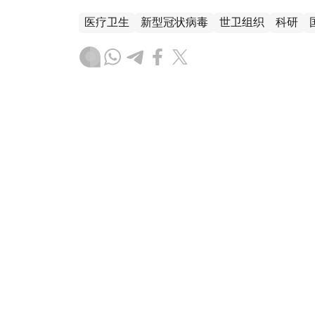
医疗卫生
新型冠状病毒
世卫组织
科研
木合塔尔 哈力木拉
编译
19:54, 22 12月 2025
世卫组织：欧洲区域超过半数
情
（
哈萨克国际通讯社讯
）据联合国新闻处消
卷欧洲，一种新近成为主流的病毒株已令多