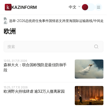
中文
KAZINFORM
热
选举-2026
总统府
任免
事件
国情咨文
跨里海国际运输路线/中间走
点:
欧洲
12:55, 31 7月 2026
森林大火：联合国称预防是最佳防御手
段
15:25, 27 7月 2026
欧洲野火持续肆虐 逾32万人撤离家园