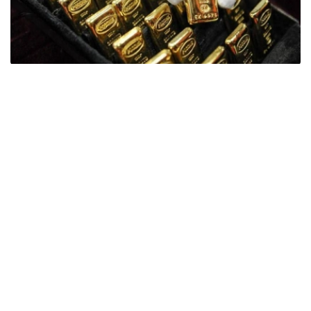
Фото: ӨзА
季度报告显示，哈萨克斯坦国家银行黄金储备增加了15吨。
波兰是2026年第二季度最大的黄金买家。该国在2026年第
二季度增加了51吨黄金储备。
中国购买了33吨黄金，乌兹别克斯坦购买了16吨，哈萨克
斯坦购买了15吨。约旦和捷克共和国的中央银行也分别增加
了6吨黄金储备。
全球各国央行在第二季度共购买了约289吨黄金，比2025年
同期增长了62%。去年同期，黄金购买量约为178吨。
世界黄金协会称，黄金需求的增长受到地缘政治不确定性、
本季度贵金属价格下跌，以及各国寻求国际储备多元化等因