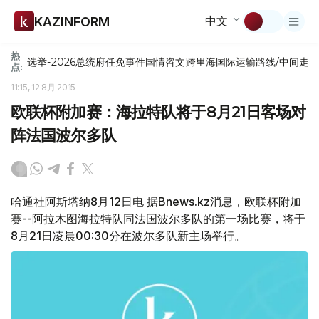
中文
KAZINFORM
热
选举-2026
总统府
任免
事件
国情咨文
跨里海国际运输路线/中间走
点:
11:15, 12 8月 2015
欧联杯附加赛：海拉特队将于8月21日客场对
阵法国波尔多队
哈通社阿斯塔纳8月12日电 据Bnews.kz消息，欧联杯附加
赛--阿拉木图海拉特队同法国波尔多队的第一场比赛，将于
8月21日凌晨00:30分在波尔多队新主场举行。