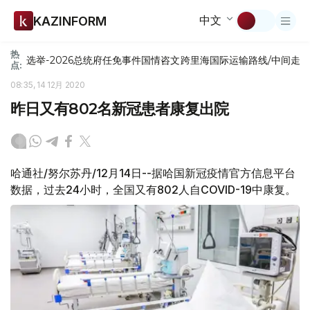
中文
KAZINFORM
热
选举-2026
总统府
任免
事件
国情咨文
跨里海国际运输路线/中间走
点:
08:35, 14 12月 2020
昨日又有802名新冠患者康复出院
哈通社/努尔苏丹/12月14日--据哈国新冠疫情官方信息平台
数据，过去24小时，全国又有802人自COVID-19中康复。