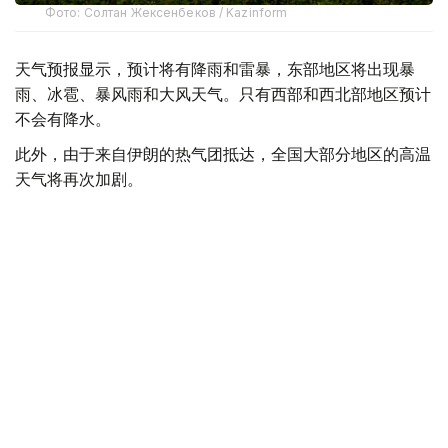
Фото: Солтан Жексенбеков / Kazinform
天气预报显示，预计将有降雨和雷暴，东部地区将出现暴
雨、冰雹、暴风雨和大风天气。只有西部和西北部地区预计
不会有降水。
此外，由于来自伊朗的热气团抵达，全国大部分地区的高温
天气将再次加剧。
西部和西北部白天最高气温将达38至43℃，而南部地区最
高气温预计达36-41℃。
哈萨克斯坦
天气
国家气象总局
社会
木合塔尔 哈力木拉
编译
13:52, 20 7月 2026