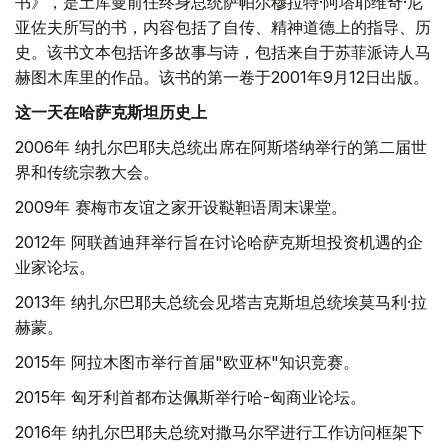
书》，是土库曼前任终身总统萨帕尔穆拉特·阿塔耶维奇·尼
亚佐夫所写的书，内容包括了自传、精神道德上的指导、历
史。该书文本包括许多故事与诗，包括来自于苏菲派诗人马
赫图木库里的作品。该书的第一卷于2001年9月12日出版。
这一天在哈萨克斯坦历史上
2006年 纳扎尔巴耶夫总统出席在阿斯塔纳举行的第二届世
界和传统宗教大会。
2009年 赛梅市友谊之家开设鞑靼语周末课堂。
2012年 阿联酋迪拜举行旨在讨论哈萨克斯坦投资机遇的企
业家论坛。
2013年 纳扎尔巴耶夫总统会见塔吉克斯坦总统埃莫马利·拉
赫蒙。
2015年 阿拉木图市举行首届"欧亚杯"知识竞赛。
2015年 匈牙利首都布达佩斯举行哈-匈商业论坛。
2016年 纳扎尔巴耶夫总统对撒马尔罕进行工作访问框架下