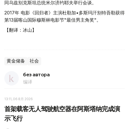
同乌兹别克斯坦总统米尔济约耶夫举行会谈。
2017年 电影《回归者》主演杜勒加•多斯玛汗别特吾勒获得
第13届喀山国际穆斯林电影节"最佳男主角奖"。
【翻译：冰山】
黄金储备
社会
без автора
编译
13:11, 06 8月 2026
首架载客无人驾驶航空器在阿斯塔纳完成演
示飞行