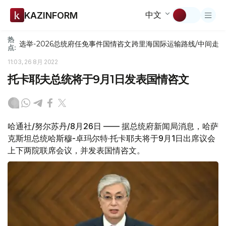
中文
KAZINFORM
热
选举-2026
总统府
任免
事件
国情咨文
跨里海国际运输路线/中间走
点:
11:03, 26 8月 2022
托卡耶夫总统将于9月1日发表国情咨文
哈通社/努尔苏丹/8月26日 —— 据总统府新闻局消息，哈萨
克斯坦总统哈斯穆-卓玛尔特·托卡耶夫将于9月1日出席议会
上下两院联席会议，并发表国情咨文。