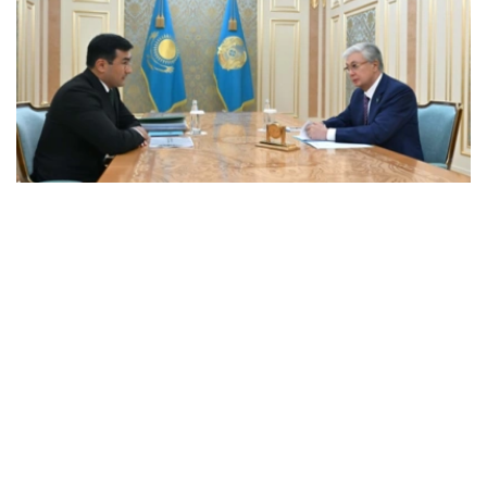
Фото: Ақорда
会谈中，总统听取了工作任务落实进展，以及集团发展规划
报告。
卡拉霍伊辛表示，公司投资和贷款组合预计将达到14.3万亿
坚戈，并增至16.5万亿坚戈，年净利润将超过4000亿坚
戈。
根据 2025 年的统计结果，在控股公司的支持下，共有77.5
万个家庭（包括1.16万个等候名单上的家庭）获得了住房。