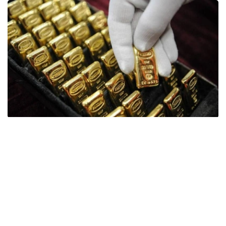
Фото: ӨзА
季度报告显示，哈萨克斯坦国家银行黄金储备增加了15吨。
波兰是2026年第二季度最大的黄金买家。该国在2026年第
二季度增加了51吨黄金储备。
中国购买了33吨黄金，乌兹别克斯坦购买了16吨，哈萨克
斯坦购买了15吨。约旦和捷克共和国的中央银行也分别增加
了6吨黄金储备。