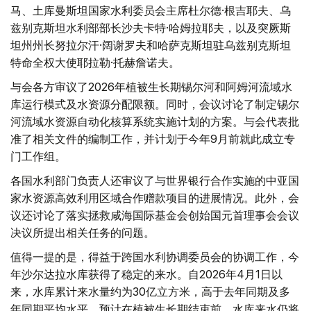
马、土库曼斯坦国家水利委员会主席杜尔德·根吉耶夫、乌
兹别克斯坦水利部部长沙夫卡特·哈姆拉耶夫，以及突厥斯
坦州州长努拉尔汗·阔谢罗夫和哈萨克斯坦驻乌兹别克斯坦
特命全权大使耶拉勒·托赫詹诺夫。
与会各方审议了2026年植被生长期锡尔河和阿姆河流域水
库运行模式及水资源分配限额。同时，会议讨论了制定锡尔
河流域水资源自动化核算系统实施计划的方案。与会代表批
准了相关文件的编制工作，并计划于今年9月前就此成立专
门工作组。
各国水利部门负责人还审议了与世界银行合作实施的中亚国
家水资源高效利用区域合作赠款项目的进展情况。此外，会
议还讨论了落实拯救咸海国际基金会创始国元首理事会会议
决议所提出相关任务的问题。
值得一提的是，得益于跨国水利协调委员会的协调工作，今
年沙尔达拉水库获得了稳定的来水。自2026年4月1日以
来，水库累计来水量约为30亿立方米，高于去年同期及多
年同期平均水平。预计在植被生长期结束前，水库来水仍将