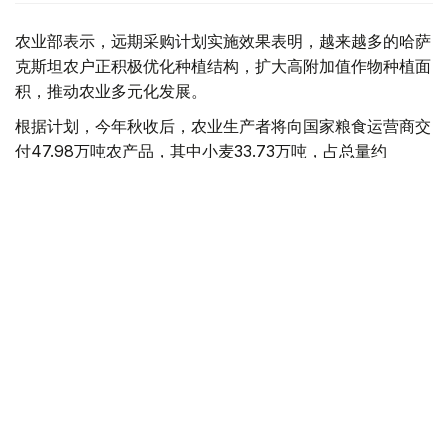
农业部表示，远期采购计划实施效果表明，越来越多的哈萨
克斯坦农户正积极优化种植结构，扩大高附加值作物种植面
积，推动农业多元化发展。
根据计划，今年秋收后，农业生产者将向国家粮食运营商交
付47.98万吨农产品，其中小麦33.73万吨，占总量约
70%；其余为油用亚麻、大麦、葵花籽、油菜籽和玉米等
作物。
2026年春播期间，葵花籽种植规模进一步扩大。去年远期
采购合同支持采购葵花籽1.99万吨，今年已增至3.78万吨，
接近翻番。
从地区来看，传统粮食主产区仍将承担主要供应任务。其
中：
库斯塔奈州供应22.86万吨粮食和油料作物；
北哈萨克斯坦州供应16.2万吨；