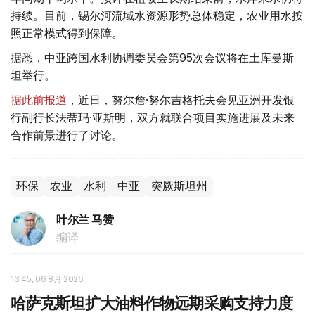
持续。目前，锡尔河流域水资源形势总体稳定，农业用水按
照正常模式得到保障。
据悉，中亚跨国水利协调委员会第95次会议将在土库曼斯
坦举行。
据此前报道
，近日，努尔詹·努尔吉格托夫会见亚洲开发银
行副行长法蒂玛·亚斯明，双方就联合项目实施进展及未来
合作前景进行了讨论。
环保
农业
水利
中亚
突厥斯坦州
叶尔兰 马赞
编译
13:45, 06 8月 2026
哈萨克斯坦扩大油料作物远期采购支持力度