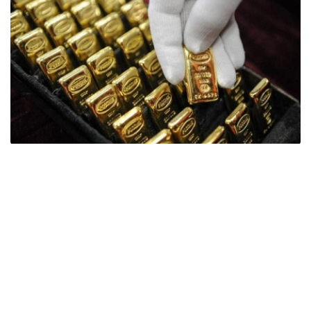
Фото: ӨзА
季度报告显示，哈萨克斯坦国家银行黄金储备增加了15吨。
波兰是2026年第二季度最大的黄金买家。该国在2026年第
二季度增加了51吨黄金储备。
中国购买了33吨黄金，乌兹别克斯坦购买了16吨，哈萨克
斯坦购买了15吨。约旦和捷克共和国的中央银行也分别增加
了6吨黄金储备。