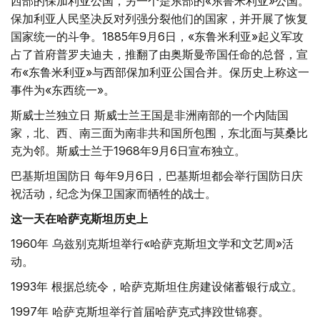
西部的保加利亚公国，另一个是东部的«东鲁米利亚»公国。
保加利亚人民坚决反对列强分裂他们的国家，并开展了恢复
国家统一的斗争。1885年9月6日，«东鲁米利亚»起义军攻
占了首府普罗夫迪夫，推翻了由奥斯曼帝国任命的总督，宣
布«东鲁米利亚»与西部保加利亚公国合并。保历史上称这一
事件为«东西统一»。
斯威士兰独立日 斯威士兰王国是非洲南部的一个内陆国
家，北、西、南三面为南非共和国所包围，东北面与莫桑比
克为邻。斯威士兰于1968年9月6日宣布独立。
巴基斯坦国防日 每年9月6日，巴基斯坦都会举行国防日庆
祝活动，纪念为保卫国家而牺牲的战士。
这一天在哈萨克斯坦历史上
1960年 乌兹别克斯坦举行«哈萨克斯坦文学和文艺周»活
动。
1993年 根据总统令，哈萨克斯坦住房建设储蓄银行成立。
1997年 哈萨克斯坦举行首届哈萨克式摔跤世锦赛。