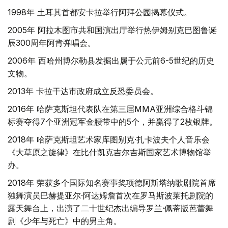
1998年 土耳其首都安卡拉举行阿拜公园揭幕仪式。
2005年 阿拉木图市共和国演出厅举行热伊姆别克巴图鲁诞
辰300周年阿肯弹唱会。
2006年 西哈州博尔勒县发掘出属于公元前6-5世纪的历史
文物。
2013年 卡拉干达市政府成立反恐委员会。
2016年 哈萨克斯坦代表队在第三届MMA亚洲综合格斗锦
标赛夺得7个亚洲冠军金腰带中的5个，并赢得了2枚银牌。
2018年 哈萨克斯坦艺术家库图别克·扎卡波夫个人音乐会
《大草原之旋律》在比什凯克吉尔吉斯国家艺术博物馆举
办。
2018年 荣获多个国际知名赛事奖项德阿斯塔纳歌剧院首席
独舞演员巴赫提亚尔·阿达姆詹首次在罗马斯波莱托剧院的
露天舞台上，出演了二十世纪杰出编导罗兰·佩蒂版芭蕾舞
剧《少年与死亡》中的男主角。