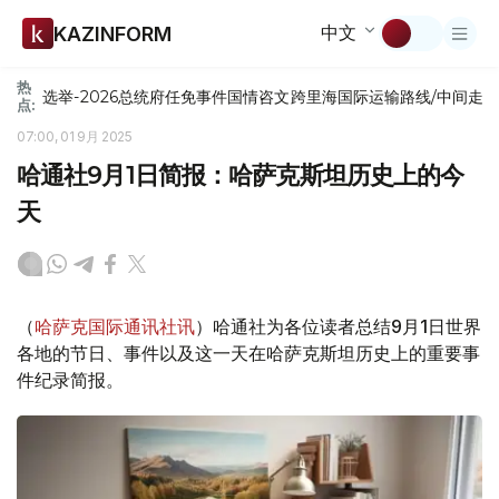
中文
KAZINFORM
热
选举-2026
总统府
任免
事件
国情咨文
跨里海国际运输路线/中间走
点:
07:00, 01 9月 2025
哈通社9月1日简报：哈萨克斯坦历史上的今
天
（
哈萨克国际通讯社讯
）哈通社为各位读者总结9月1日世界
各地的节日、事件以及这一天在哈萨克斯坦历史上的重要事
件纪录简报。