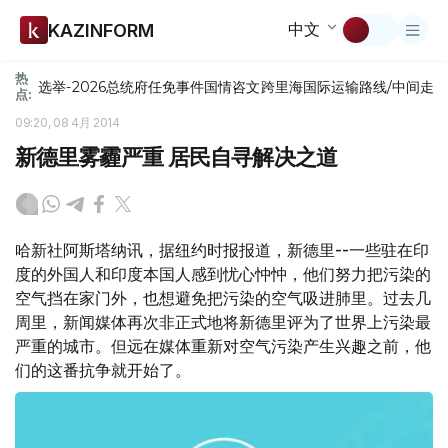
中文
KAZINFORM
热
选举-2026
总统府
任免
事件
国情咨文
跨里海国际运输路线/中间走
点:
09:20, 08 4月 2014
新德里雾霾严重 居民自寻解决之道
哈新社阿斯塔纳讯，据纽约时报报道，新德里--一些驻在印
度的外国人和印度本国人感到忧心忡忡，他们努力把污染的
空气挡在家门外，也想避免把污染的空气吸进肺里。过去几
周里，新闻媒体再次非正式地将新德里评为了世界上污染最
严重的城市。但远在媒体重新对空气污染产生兴趣之前，他
们的这番抗争就开始了。