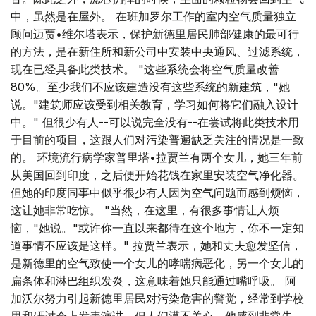
中，虽然是在屋外。 在班加罗尔工作的室内空气质量独立
顾问迈贾•维尔塔表示，保护新德里居民肺部健康的最可行
的方法，是在新住所和新公司中安装中央通风、过滤系统，
现在已经具备此类技术。 "这些系统会将空气质量改善
80%。至少我们不应该建造没有这些系统的新建筑，"她
说。"建筑师应该受到相关教育，学习如何将它们融入设计
中。" 但很少有人--可以说完全没有--在尝试将此类技术用
于目前的项目，这跟人们对污染普遍缺乏关注的情况是一致
的。 环境流行病学家普里塔•拉贾兰有两个女儿，她三年前
从美国回到印度，之后便开始花钱在家里安装空气净化器。
但她的印度同事中似乎很少有人因为空气问题而感到烦恼，
这让她非常吃惊。 "当然，在这里，有很多事情让人烦
恼，"她说。"或许你一直以来都待在这个地方，你不一定知
道事情不应该是这样。" 拉贾兰表示，她和丈夫愈发坚信，
是新德里的空气致使一个女儿的哮喘病恶化，另一个女儿的
扁条体和淋巴组织发炎，这意味着她只能通过嘴呼吸。 阿
加沃尔努力引起新德里居民对污染危害的警觉，经常到学校