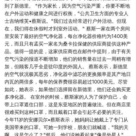
到了新德里。 "作为家长，因为空气污染严重，你要不断地
在户外运动和健康之间进行权衡，"公共卫生方面的专业人
士吉纳维芙•蔡斯说。"我们过去经常进行户外活动。但现
在，我们得在休假时才到室外活动。" 蔡斯一家在两个房间
里安装了最好的空气净化器，每台净化器价格约为1400美
元，而且只有孟买一家名为桑卡拉保健的供应商提供这种产
品。值得一提的是，这家供应商也在邮件中提到，由于有关
空气污染的报道不断增加，他们的销售量在过去一周稍有增
加，但顾客几乎全是驻印度的外国人。 蔡斯表示，新德里
的空气状况极其恶劣，净化器中滤芯的更换频率是其产地日
内瓦的两倍多，每年的保养费很容易超过1000美元。尽管
如此，她表示，如果他们选择留在新德里，他们还会购买更
多净化器。 在室外的时候，蔡斯家的人为了保护自己，会
带上口罩遮住口部，这是东亚地区的普遍做法。但在商店里
很难买到这种口罩，而且戴着口罩会引起不必要的关注。
今年11岁的安娜贝尔•蔡斯表示，她妈妈让她戴上了专门从
美国带来的口罩。可她一到学校，朋友们就喊道，"我的天
啊，这是怎么了？"然后，他们说她看起来"像是外星人"，