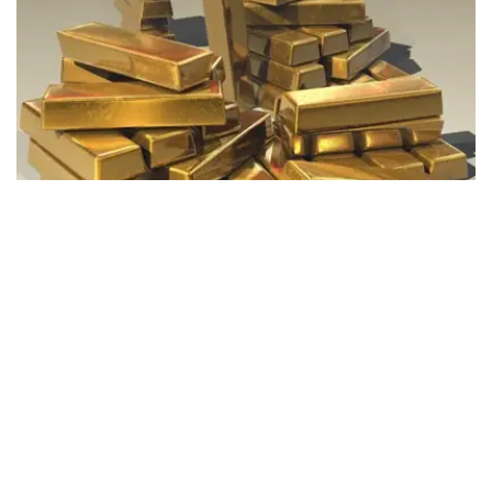
Фото: Pixabay
据哈萨克斯坦国家银行公布的数据，目前1克黄金价格为
61889.33坚戈。
相比一周前的61925.12坚戈，每克下跌35.79坚戈。
世界黄金协会数据显示，2026年上半年国际黄金市场波动
明显。今年1月，国际金价曾12次刷新历史纪录，最高升至
每金衡盎司5405美元；但到6月，金价一度回落至每金衡盎