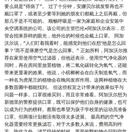
要么就是"得病了"。 过了十分钟，安娜贝尔就发誓再也不
戴口罩了，或者至少要等到她的朋友们都戴上之后再戴，但
那几乎是不可能的。 顺畅呼吸是一家为家庭和企业安装中
央空调系统的公司。该公司的主管巴伦•阿加沃尔表示，尽
管会招来异样的眼光，他外出的时候也会戴上口罩。 阿加
沃尔说，"人们盯着我看时，能感觉到他们在想‘他是怎么回
事？'而不是琢磨空气是怎么回事。" 正如所料，阿加沃尔推
荐在家里使用空气过滤器，但他还表示，使用空气净化器的
同时，再在房间里放置植物，将二氧化碳转化为氧气，还能
带来更显著的效果。他说，小槟榔树会在白天制造氧气，而
一种名为虎尾兰的植物会在晚间发挥作用。这两种植物在大
多数苗圃中都能找到。 但这些权宜之计带来的效果似乎与
问题一样多。口罩很难买到，而且非常难看。阿加沃尔想为
新德里的警察提供口罩，既可以保护他们自身的健康，也可
以成为行为的榜样。蔡斯也希望为孩子学校里的运动员准备
口罩。但两项计划都没有取得太多进展。 最高档的空气净
化器需要经常更换滤芯，对于大多数人来说，费用高到咋
舌。除此之外，滤芯扔掉的时候，里面的颗粒物会回到空气