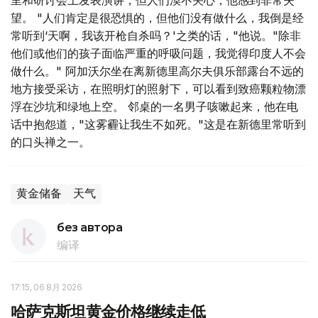
里和研讨会上发表演讲，但人们漠不关心，他感到非常失
望。 "人们肯定是很恐惧的，但他们没有做什么，我倒是经
常听到‘天啊，我该开枪自杀吗？'之类的话，"他说。"除非
他们或他们的孩子面临严重的呼吸问题，我觉得印度人不会
做什么。" 阿加沃尔坐在离新德里高尔夫俱乐部露台不远的
地方接受采访，在照明灯的照射下，可以看到致癌颗粒物漂
浮在沙坑和绿地上空。 邻桌的一名男子咳嗽起来，他在电
话中抱怨道，"这雾霾让我生不如死。"这是在新德里常听到
的口头禅之一。
黄金储备
天气
без автора
编译
17:15, 06 8月 2026
哈萨克斯坦黄金价格继续走低