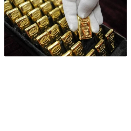
Фото: ӨзА
季度报告显示，哈萨克斯坦国家银行黄金储备增加了15吨。
波兰是2026年第二季度最大的黄金买家。该国在2026年第
二季度增加了51吨黄金储备。
中国购买了33吨黄金，乌兹别克斯坦购买了16吨，哈萨克
斯坦购买了15吨。约旦和捷克共和国的中央银行也分别增加
了6吨黄金储备。
全球各国央行在第二季度共购买了约289吨黄金，比2025年