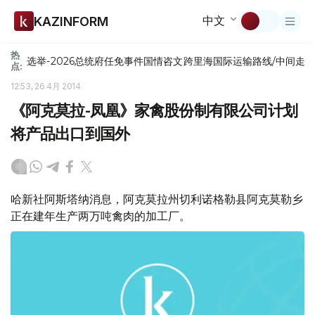
中文
KAZINFORM
热
选举-2026
总统府
任免
事件
国情咨文
跨里海国际运输路线/中间走
点:
12:53, 26 4月 2014
《阿克莫拉-凤凰》家禽股份制有限公司计划
将产品出口到国外
哈新社阿斯塔纳消息，阿克莫拉州切利诺格勒县阿克莫勒乡
正在建年生产两万吨禽肉的加工厂。