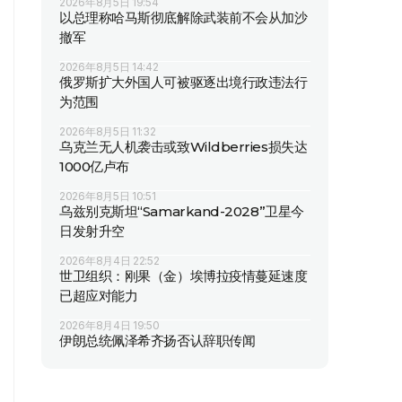
2026年8月5日 19:54
以总理称哈马斯彻底解除武装前不会从加沙
撤军
2026年8月5日 14:42
俄罗斯扩大外国人可被驱逐出境行政违法行
为范围
2026年8月5日 11:32
乌克兰无人机袭击或致Wildberries损失达
1000亿卢布
2026年8月5日 10:51
乌兹别克斯坦“Samarkand-2028”卫星今
日发射升空
2026年8月4日 22:52
世卫组织：刚果（金）埃博拉疫情蔓延速度
已超应对能力
2026年8月4日 19:50
伊朗总统佩泽希齐扬否认辞职传闻