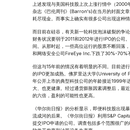
上述发现与美国科技股上次上涨行情中（200
杂志《巴伦周刊》(Barron's)在当月的封
耗尽现金。而事实上确实有很多公司出现这种情
而目前在硅谷，有关新一轮科技泡沫破裂的争论正
财务状况要弱于2011和2012年进行IPO的公
间。从那时起，一些高位运行的股票不断回落，其中推特(T
和网络安全公司FireEye Inc.下跌了30%-70
但这与15年前的情况有着明显的不同。目前进行
的IPO更加成熟。佛罗里达大学(University of 
年公开上市的典型科技公司的年龄接近1999年
大、也更健康。经过通货膨胀因素调整后，最近
的六倍，盈利的可能性也更高。
《华尔街日报》的分析显示，即便科技股出现暴
流成河的后果。《华尔街日报》利用S&P Capit
提交IPO申请的公司。调查包括多个范围很广