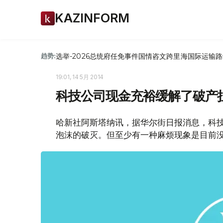
KAZINFORM
选举-2026
总统府
任免
事件
国情咨文
跨里海国际运输路
趋势:
19:01, 14 5月 2014
科技公司现金充裕缓解了破产
哈新社阿斯塔纳讯，据华尔街日报消息，科
泡沫的破灭。但至少有一种麻烦现象是目前