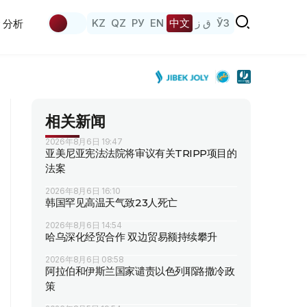
KZ
QZ
РУ
EN
中文
ق ز
ЎЗ
分析
相关新闻
2026年8月6日 19:47
亚美尼亚宪法法院将审议有关TRIPP项目的
法案
2026年8月6日 16:10
韩国罕见高温天气致23人死亡
2026年8月6日 14:54
哈乌深化经贸合作 双边贸易额持续攀升
2026年8月6日 08:58
阿拉伯和伊斯兰国家谴责以色列耶路撒冷政
策