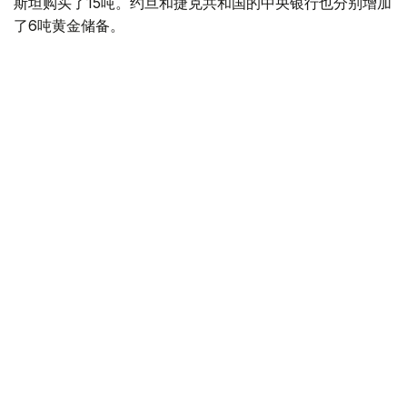
斯坦购买了15吨。约旦和捷克共和国的中央银行也分别增加
了6吨黄金储备。
全球各国央行在第二季度共购买了约289吨黄金，比2025年
同期增长了62%。去年同期，黄金购买量约为178吨。
世界黄金协会称，黄金需求的增长受到地缘政治不确定性、
本季度贵金属价格下跌，以及各国寻求国际储备多元化等因
素的影响。
根据该协会进行的一项调查，89%的央行行长预计未来一
年全球黄金储备量将会增加。45%的受访者表示，他们的
国家计划增加黄金储备。
黄金储备
哈萨克斯坦
经济
央行
金融
木合塔尔 哈力木拉
编译