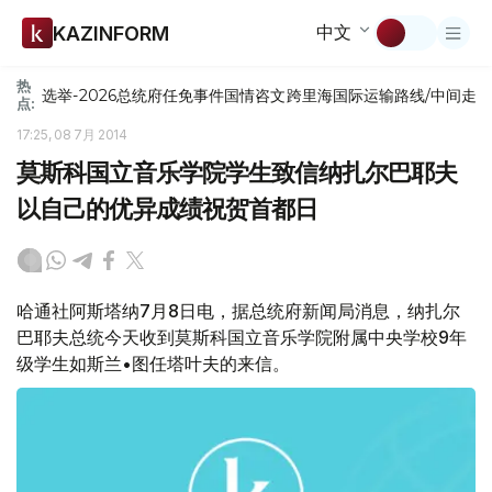
中文
KAZINFORM
热
选举-2026
总统府
任免
事件
国情咨文
跨里海国际运输路线/中间走
点:
17:25, 08 7月 2014
莫斯科国立音乐学院学生致信纳扎尔巴耶夫
以自己的优异成绩祝贺首都日
哈通社阿斯塔纳7月8日电，据总统府新闻局消息，纳扎尔
巴耶夫总统今天收到莫斯科国立音乐学院附属中央学校9年
级学生如斯兰•图任塔叶夫的来信。