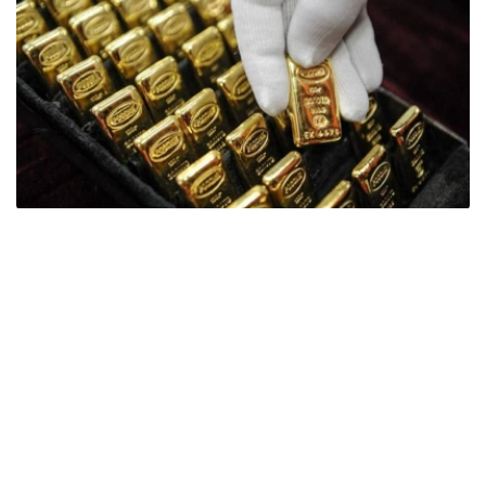
Фото: ӨзА
季度报告显示，哈萨克斯坦国家银行黄金储备增加了15吨。
波兰是2026年第二季度最大的黄金买家。该国在2026年第
二季度增加了51吨黄金储备。
中国购买了33吨黄金，乌兹别克斯坦购买了16吨，哈萨克
斯坦购买了15吨。约旦和捷克共和国的中央银行也分别增加
了6吨黄金储备。
全球各国央行在第二季度共购买了约289吨黄金，比2025年